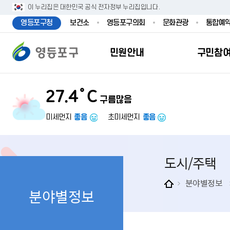
본문 바로가기
주메뉴 바로가기
이 누리집은 대한민국 공식 전자정부 누리집입니다.
영등포구청
보건소
영등포구의회
문화관광
통합예
민원안내
구민참
27.4˚C
구름많음
민원안내
구민참여
투명행정
영등포소식
우리구소개
분야별정보
영등
민원
참여
주요
새
복
미세먼지
좋음
초미세먼지
좋음
민원서식
구민제안
달라지는 영등
우리구소식
일반현황
맞춤복지서비
자주하는질문
업무계획 및 
고시공고
영등포 인구
기초생활·저
도시/주택
정부24（인
채용정보
영등포구 관
임신출산보육
무인민원발급
보도자료
영등포구 조
아동·청소년
분야별정보
분야별정보
민원후견인제
영등포사진관
지역특성
노인복지
사전심사청구
아카이브영등
동 명칭 및 지
장애인 복지
고향사
어디서나민원
영등포구보
영등포발자취
여성복지