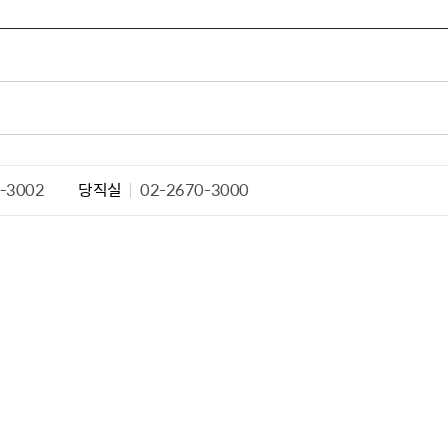
산정보광장
중소기업 창업지원센터 운영
 자율점검
중소기업지원
공장 현황
맞춤형입찰정보
담배소매인 지정 사전컨설팅
-3002
당직실
02-2670-3000