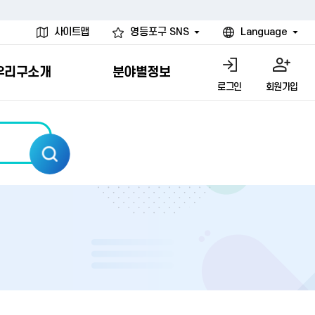
사이트맵
영등포구 SNS
Language
우리구소개
분야별정보
로그인
회원가입
행물
시설
고
사
개
청년 행정체험단
행정서비스헌장
계약정보공개
친선결연도시
그림이야기
환경
문고)
내
내
헌장제
신청안내
계약참여 절차안내
카드뉴스
국내
환경소식
헌장운영현황
신청하기
부서별 발주분야
국외
영등포환경현황
공통이행기준
신청확인
입찰공고
우호협력도시
오존발령안내
개별이행기준
개찰결과
친선도시 할인혜택
먼지예보경보제
터
연간발주계획
미세먼지 비상저감 조치
터
개
전체계약정보
에코마일리지
관리 안내
하도급계약정보
청소민원