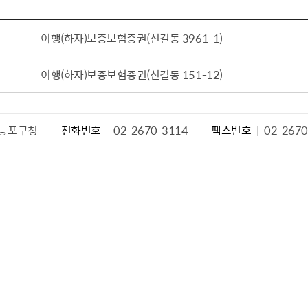
설물
서울영등포 공공주택사업
영등포구 부동
황
대선제분 일대 도시정비형 재
개업공인중개사
이행(하자)보증보험증권(신길동 3961-1)
개발사업
법
토지거래허가
문래동도시환경정비사업
이행(하자)보증보험증권(신길동 151-12)
제센터
재정비촉진사업
재해보험
주거환경관리사업
보험
등포구청
전화번호
02-2670-3114
팩스번호
02-2670
서울시 정비사업 정보몽땅
공동주택 관리정보
관리사무소 시스템
공동주택 이행하자보증보험
서울도시공간포털
자료실