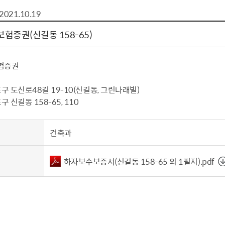
톱서비스
건축/주택
주민참여방
감사활동 공개
자전거 교통안전
2021.10.19
제 안내
도
림신청
단체
차량/주차/도로
보조사업 공시
정책실명제
영등포구민 자전
험증권(신길동 158-65)
거소이전신고
상실적
부서자료실
건축물 부설주차
사업
원처리
정책자
영등포구자치법
자동차 무보험 운
험증권
신청 민원
료지원
공유재산 안내
 대기현황
프로젝트
행정처분결과
 도신로48길 19-10(신길동, 그린나래빌)
신길동 158-65, 110
/안전
행정
도시/주택
부동
건축과
재개발
도로명주소 부여
원제도
재건축
청년 중개보수 
하자보수보증서（신길동 158-65 외 1필지）.pdf
재개발·재건축 상담센터
불법중개행위신고
원 주민추천
행동요령
지역주택조합
전월세정보마당
춤 안전교육
소규모주택정비사업
토지등급열람
지구단위계획
영등포구 측량기
2040도시기본계획
바뀐지번 찾기