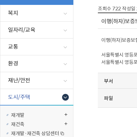
폐업신고원스
타기관소식
영등포상징물
기타복지
조회수
722
작성일
고향사랑기부
복지
편리한 민원제
카카오톡 알
영등포통계
복지시설 및 
기부하기
이행(하자)보증보
체류지변경및
영등포구 수
복지도움
일자리/교육
화요 저녁 민
맞춤형복지행
이행(하자)보증보
구술 및 전화 
국가자격응시
교통
민원실 실시간
청년 오운완 
서울특별시 영등포구
서울특별시 영등포구 
환경
재난
적극
재난/안전
부서
제도소개
재난상황알림
적극행정 지
민방위
도시/주택
파일
소극행정 예방
안전생활상식
적극행정공무
재난유형별 
재개발
적극행정 알림
생애주기별 맞
재건축
안전점검의 날
재개발·재건축 상담센터
재난위험신고