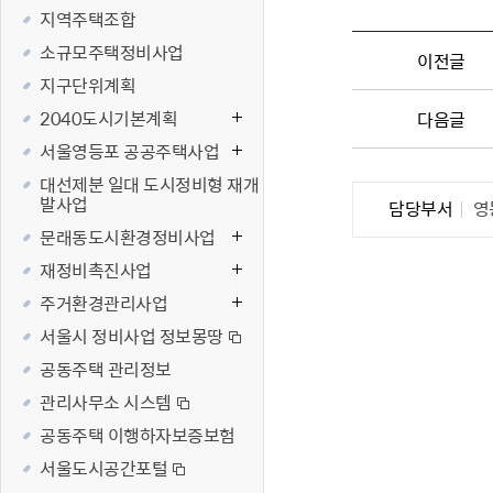
지역주택조합
재난·안전시
소규모주택정비사업
빗물펌프장 현
이전글
지구단위계획
양수기 사용방
2040도시기본계획
다음글
영등포통합관
서울영등포 공공주택사업
풍수해·지진
대선제분 일대 도시정비형 재개
구민생활안전
발사업
담당부서
영
문래동도시환경정비사업
재정비촉진사업
주거환경관리사업
서울시 정비사업 정보몽땅
공동주택 관리정보
관리사무소 시스템
공동주택 이행하자보증보험
서울도시공간포털