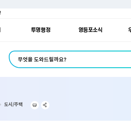
약
여
투명행정
영등포소식
포소개
안내
마당
시책
소식
지
영등포소식지
일자리/교육
분야별민원
칭찬합니다
예산공개
구청안내
영등포간
관내주요
민원신
설문조
정보공
교통
포
스
여권
칭찬합니다
예산서 보기
영등포소식지
조직도
찾아가는 문화강좌
민원상담(국민신
온라인 설문조사
정보공개제도안
홍보자료
교육시설
버스전용차로안
평가
소득
가족관계등록
결산서 보기
어린이소식지
업무찾기
영등포구 강사뱅크
부정불량식품
사전정보공표
기록자료
문화시설
공영주차장
터넷발급민원）
내지도
전입자 맞춤 안내서비스
재정공시
시니어소식지
찾아오시는길
채용정보
환경신문고
조직정보
체육시설
공유주차
기
직변천사
세무
중기지방재정계획
다문화소식지
동주민센터
장애인일자리정보
공익신고
공공데이터 개방
복지시설
대중교통안내
도시/주택
부동산/지적
기금운용계획
영등포소식지 광고신청
통합 신청사 소개
예산낭비신고센
업무추진비 공개
공유시설
자전거보관대
제
포
명 유래
청소
세입·세출예산 운용현황
규제개혁신고센
상품권 내역 공
교통유발부담금
랑기부제
환경
주민참여예산
회의자료 공개
기업체 교통수요