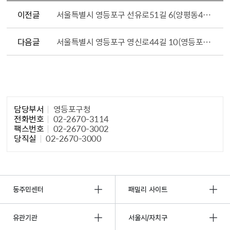
이전글
서울특별시 영등포구 선유로51길 6（양평동4가 161-7, SM 센트럴）
다음글
서울특별시 영등포구 영신로44길 10（영등포동6가 129）
담당자 정보1
담당부서
영등포구청
전화번호
02-2670-3114
팩스번호
02-2670-3002
당직실
02-2670-3000
동주민센터
패밀리 사이트
유관기관
서울시/자치구