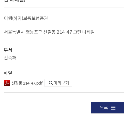
이행（하자）보증보험증권
서울특별시 영등포구 신길동 214-47 그린 나래빌
부서
건축과
파일
신길동 214-47.pdf
미리보기
목록