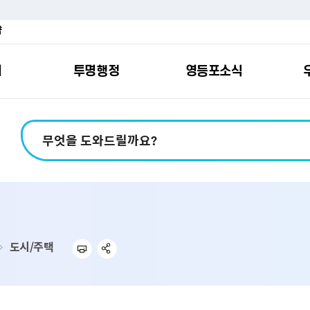
약
여
투명행정
영등포소식
포소개
안내
마당
시책
소식
지
영등포소식지
일자리/교육
분야별민원
칭찬합니다
예산공개
구청안내
영등포간
관내주요
민원신
설문조
정보공
교통
포
스
여권
칭찬합니다
예산서 보기
영등포소식지
조직도
찾아가는 문화강좌
민원상담(국민신
온라인 설문조사
정보공개제도안
홍보자료
교육시설
버스전용차로안
평가
소득
가족관계등록
결산서 보기
어린이소식지
업무찾기
영등포구 강사뱅크
부정불량식품
사전정보공표
기록자료
문화시설
공영주차장
터넷발급민원）
내지도
전입자 맞춤 안내서비스
재정공시
시니어소식지
찾아오시는길
채용정보
환경신문고
조직정보
체육시설
공유주차
기
직변천사
세무
중기지방재정계획
다문화소식지
동주민센터
장애인일자리정보
공익신고
공공데이터 개방
복지시설
대중교통안내
도시/주택
부동산/지적
기금운용계획
영등포소식지 광고신청
통합 신청사 소개
예산낭비신고센
업무추진비 공개
공유시설
자전거보관대
제
포
명 유래
청소
세입·세출예산 운용현황
규제개혁신고센
상품권 내역 공
교통유발부담금
랑기부제
환경
주민참여예산
회의자료 공개
기업체 교통수요