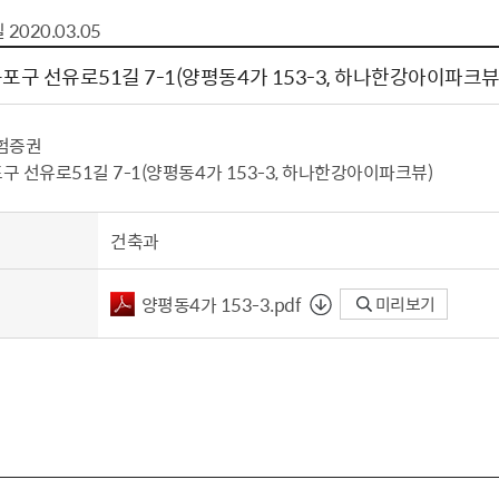
톱서비스
건축/주택
주민참여방
감사활동 공개
자전거 교통안전
일
2020.03.05
제 안내
도
림신청
단체
차량/주차/도로
보조사업 공시
정책실명제
영등포구민 자전
구 선유로51길 7-1（양평동4가 153-3, 하나한강아이파크뷰
거소이전신고
상실적
부서자료실
건축물 부설주차
사업
원처리
정책자
영등포구자치법
자동차 무보험 운
험증권
신청 민원
료지원
공유재산 안내
 선유로51길 7-1（양평동4가 153-3, 하나한강아이파크뷰）
 대기현황
프로젝트
행정처분결과
/안전
행정
도시/주택
부동
건축과
재개발
도로명주소 부여
양평동4가 153-3.pdf
미리보기
원제도
재건축
청년 중개보수 
재개발·재건축 상담센터
불법중개행위신고
원 주민추천
행동요령
지역주택조합
전월세정보마당
춤 안전교육
소규모주택정비사업
토지등급열람
지구단위계획
영등포구 측량기
2040도시기본계획
바뀐지번 찾기