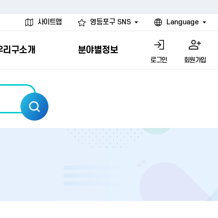
사이트맵
영등포구 SNS
Language
우리구소개
분야별정보
로그인
회원가입
행물
시설
고
사
개
청년 행정체험단
행정서비스헌장
계약정보공개
친선결연도시
그림이야기
환경
문고)
내
내
헌장제
신청안내
계약참여 절차안내
카드뉴스
국내
환경소식
헌장운영현황
신청하기
부서별 발주분야
국외
영등포환경현황
공통이행기준
신청확인
입찰공고
우호협력도시
오존발령안내
개별이행기준
개찰결과
친선도시 할인혜택
먼지예보경보제
터
연간발주계획
미세먼지 비상저감 조치
터
개
전체계약정보
에코마일리지
관리 안내
하도급계약정보
청소민원