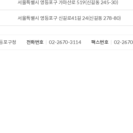
서울특별시 영등포구 가마산로 519（신길동 245-30）
설물
서울영등포 공공주택사업
영등포구 부동
황
대선제분 일대 도시정비형 재
개업공인중개사
서울특별시 영등포구 신길로41길 24（신길동 278-80）
개발사업
법
토지거래허가
문래동도시환경정비사업
제센터
재정비촉진사업
재해보험
등포구청
전화번호
02-2670-3114
팩스번호
02-2670
주거환경관리사업
보험
서울시 정비사업 정보몽땅
공동주택 관리정보
관리사무소 시스템
공동주택 이행하자보증보험
서울도시공간포털
자료실