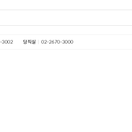
산정보광장
중소기업 창업지원센터 운영
 자율점검
중소기업지원
공장 현황
맞춤형입찰정보
담배소매인 지정 사전컨설팅
-3002
당직실
02-2670-3000