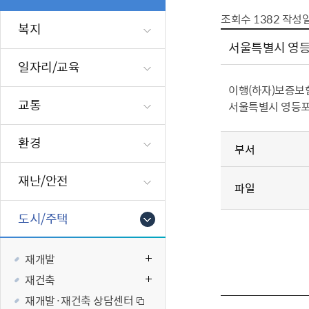
폐업신고원스
타기관소식
영등포상징물
기타복지
조회수
1382
작성
고향사랑기부
복지
편리한 민원제
카카오톡 알
영등포통계
복지시설 및 
기부하기
서울특별시 영등포
체류지변경및
영등포구 수
복지도움
일자리/교육
화요 저녁 민
맞춤형복지행
이행（하자）보증보
구술 및 전화 
국가자격응시
교통
서울특별시 영등포구
민원실 실시간
청년 오운완 
환경
재난
적극
부서
재난/안전
제도소개
재난상황알림
파일
적극행정 지
민방위
도시/주택
소극행정 예방
안전생활상식
적극행정공무
재난유형별 
재개발
적극행정 알림
생애주기별 맞
재건축
안전점검의 날
재개발·재건축 상담센터
재난위험신고