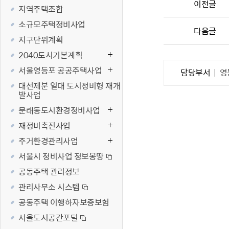
이전글
지역주택조합
재난·안전시
소규모주택정비사업
빗물펌프장 현
다음글
지구단위계획
양수기 사용방
2040도시기본계획
영등포통합관
서울영등포 공공주택사업
풍수해·지진
담당부서
영
대선제분 일대 도시정비형 재개
구민생활안전
발사업
문래동도시환경정비사업
재정비촉진사업
주거환경관리사업
서울시 정비사업 정보몽땅
공동주택 관리정보
관리사무소 시스템
공동주택 이행하자보증보험
서울도시공간포털