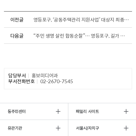
이전글
영등포구, ‘공동주택관리 지원사업’ 대상지 최종 선정 … 아파트 64곳에 총 9억 원 지원
다음글
“주민 생명 살린 합동순찰”… 영등포구, 길가 뇌출혈 어르신의 골든타임 지켰다
담당자 정보1
담당부서
홍보미디어과
부서전화번호
02-2670-7545
동주민센터
패밀리 사이트
유관기관
서울시/자치구