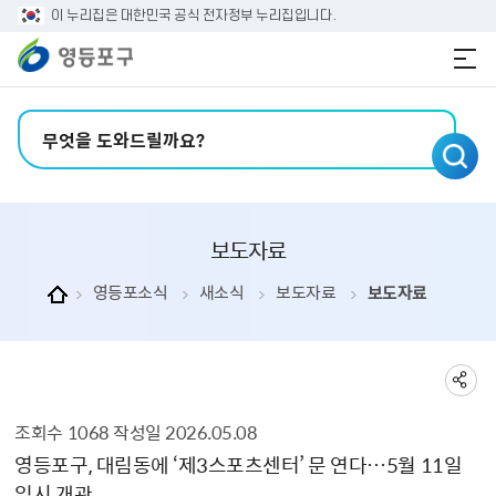
본문 바로가기
주메뉴 바로가기
이 누리집은 대한민국 공식 전자정부 누리집입니다.
검색어 입력
보도자료
영등포소식
새소식
보도자료
보도자료
조회수
1068
작성일
2026.05.08
보도자료 상세보기 - , 제목, 내용, 부서, 연락처, 파일, 조회수, 작성일의 정보를 제공합니다.
영등포구, 대림동에 ‘제3스포츠센터’ 문 연다…5월 11일
임시 개관