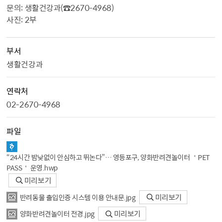
문의: 생활건강과(☎2670-4968)
사진: 2부
부서
생활건강과
연락처
02-2670-4968
파일
“24시간 밤낮없이 안심하고 뛰논다”… 영등포구, 양화반려견놀이터 ＇PET
PASS＇ 운영.hwp
미리보기
반려동물 출입인증 시스템 이용 안내문.jpg
미리보기
양화반려견놀이터 전경.jpg
미리보기