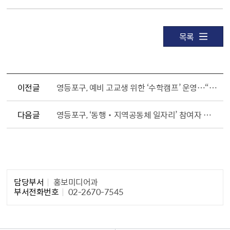
목록
이전글
영등포구, 예비 고교생 위한 ‘수학캠프’ 운영…“수학 자신감 충전!”
다음글
영등포구, ‘동행‧지역공동체 일자리’ 참여자 모집…총 217명 선발
담당자 정보1
담당부서
홍보미디어과
부서전화번호
02-2670-7545