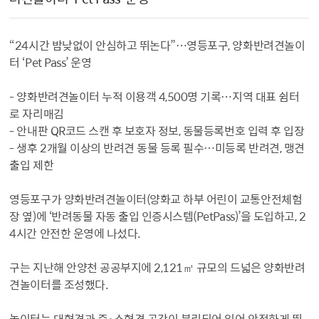
“24시간 밤낮없이 안심하고 뛰논다”…영등포구, 양화반려견놀이
터 ‘Pet Pass’ 운영
- 양화반려견놀이터 누적 이용객 4,500명 기록…지역 대표 쉼터
로 자리매김
- 안내판 QR코드 스캔 후 보호자 정보, 동물등록번호 입력 후 입장
- 생후 2개월 이상의 반려견 동물 등록 필수…미등록 반려견, 맹견
출입 제한
영등포구가 양화반려견놀이터(양화교 하부 어린이 교통안전체험
장 옆)에 ‘반려동물 자동 출입 인증시스템(PetPass)’을 도입하고, 2
4시간 안전한 운영에 나섰다.
구는 지난해 안양천 공공부지에 2,121㎡ 규모의 드넓은 양화반려
견놀이터를 조성했다.
놀이터는 대형견과 중·소형견 공간이 분리되어 있어 안전하게 뛰