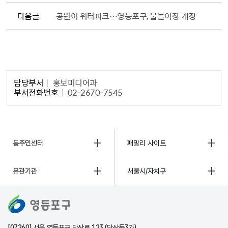
다음글
공원이 워터파크…영등포구, 물놀이장 개장
담당자 정보1
담당부서
홍보미디어과
부서전화번호
02-2670-7545
동주민센터
패밀리 사이트
유관기관
서울시/자치구
[07260] 서울 영등포구 당산로 123 (당산동3가)