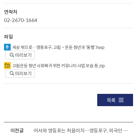
연락처
02-2670-1664
파일
세상 밖으로…영등포구, 고립‧은둔 청년과 ‘동행’.hwp
미리보기
고립은둔 청년 사회복귀 위한 커뮤니티 사업 모습 등.zip
미리보기
목록
이전글
어서와 영등포는 처음이지…영등포구, 외국인 주민을 위한 ‘웰컴레터’ 발간