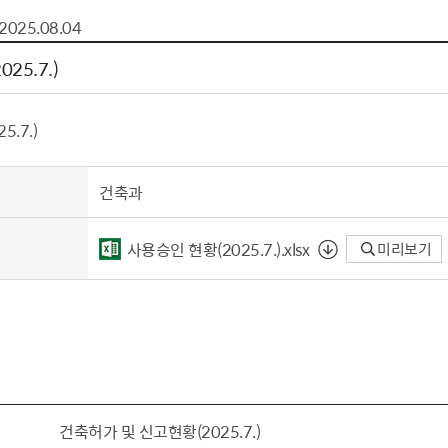
톱서비스
건축/주택
주민참여방
감사활동 공개
자전거 교통안전
2025.08.04
제 안내
도
림신청
단체
차량/주차/도로
보조사업 공시
정책실명제
영등포구민 자전
25.7.)
거소이전신고
상실적
부서자료실
건축물 부설주차
사업
원처리
정책자
영등포구자치법
자동차 무보험 운
.7.)
신청 민원
료지원
공유재산 안내
 대기현황
프로젝트
행정처분결과
건축과
/안전
행정
도시/주택
부동
사용승인 현황（2025.7.）.xlsx
미리보기
재개발
도로명주소 부여
원제도
재건축
청년 중개보수 
재개발·재건축 상담센터
불법중개행위신고
원 주민추천
행동요령
지역주택조합
전월세정보마당
춤 안전교육
소규모주택정비사업
토지등급열람
지구단위계획
영등포구 측량기
건축허가 및 신고현황(2025.7.)
2040도시기본계획
바뀐지번 찾기