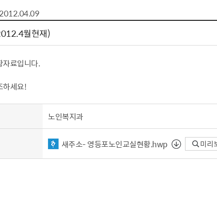
톱서비스
건축/주택
주민참여방
감사활동 공개
자전거 교통안전
2012.04.09
제 안내
도
림신청
단체
차량/주차/도로
보조사업 공시
정책실명제
영등포구민 자전
012.4월현재)
거소이전신고
상실적
부서자료실
건축물 부설주차
사업
원처리
정책자
영등포구자치법
자동차 무보험 운
황자료입니다.
신청 민원
료지원
공유재산 안내
 대기현황
프로젝트
행정처분결과
조하세요!
/안전
행정
도시/주택
부동
노인복지과
재개발
도로명주소 부여
원제도
재건축
청년 중개보수 
새주소- 영등포노인교실현황.hwp
미리
재개발·재건축 상담센터
불법중개행위신고
원 주민추천
행동요령
지역주택조합
전월세정보마당
춤 안전교육
소규모주택정비사업
토지등급열람
지구단위계획
영등포구 측량기
2040도시기본계획
바뀐지번 찾기