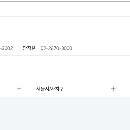
산정보광장
중소기업 창업지원센터 운영
 자율점검
중소기업지원
공장 현황
맞춤형입찰정보
담배소매인 지정 사전컨설팅
-3002
당직실
02-2670-3000
서울시/자치구