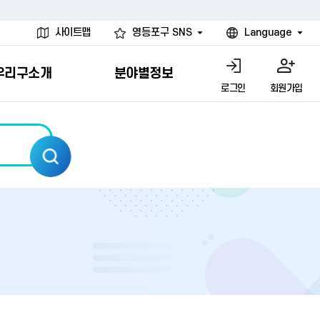
사이트맵
영등포구 SNS
Language
우리구소개
분야별정보
로그인
회원가입
행물
시설
고
사
개
청년 행정체험단
행정서비스헌장
계약정보공개
친선결연도시
그림이야기
환경
문고)
내
내
헌장제
신청안내
계약참여 절차안내
카드뉴스
국내
환경소식
헌장운영현황
신청하기
부서별 발주분야
국외
영등포환경현황
공통이행기준
신청확인
입찰공고
우호협력도시
오존발령안내
개별이행기준
개찰결과
친선도시 할인혜택
먼지예보경보제
터
연간발주계획
미세먼지 비상저감 조치
터
개
전체계약정보
에코마일리지
관리 안내
하도급계약정보
청소민원