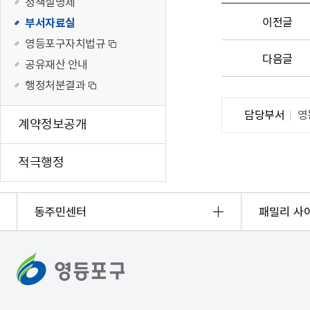
정책실명제
재난·안전시
이전글
부서자료실
빗물펌프장 현
영등포구자치법규
양수기 사용방
다음글
공유재산 안내
영등포통합관
행정처분결과
풍수해·지진
담당부서
영
구민생활안전
계약정보공개
적극행정
동주민센터
패밀리 사