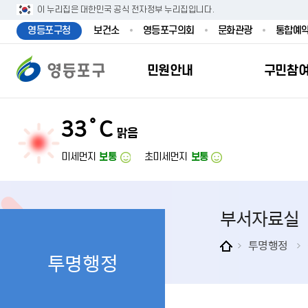
본문 바로가기
주메뉴 바로가기
이 누리집은 대한민국 공식 전자정부 누리집입니다.
영등포구청
보건소
영등포구의회
문화관광
통합예
민원안내
구민참
33˚C
맑음
민원안내
구민참여
투명행정
영등포소식
우리구소개
분야별정보
영등
민원
참여
주요
새
복
미세먼지
보통
초미세먼지
보통
민원서식
구민제안
달라지는 영등
우리구소식
일반현황
맞춤복지서비
자주하는질문
업무계획 및 
고시공고
영등포 인구
기초생활·저
부서자료실
정부24（인
채용정보
영등포구 관
임신출산보육
무인민원발급
보도자료
영등포구 조
아동·청소년
투명행정
투명행정
민원후견인제
영등포사진관
지역특성
노인복지
사전심사청구
아카이브영등
동 명칭 및 지
장애인 복지
고향사
어디서나민원
영등포구보
영등포발자취
여성복지