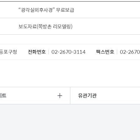
설물
서울영등포 공공주택사업
영등포구 부동
“광각실외후사경” 무료보급
황
대선제분 일대 도시정비형 재
개업공인중개사
개발사업
법
토지거래허가
보도자료(쪽방촌 리모델링)
문래동도시환경정비사업
제센터
재정비촉진사업
재해보험
주거환경관리사업
등포구청
전화번호
02-2670-3114
팩스번호
02-2670
보험
서울시 정비사업 정보몽땅
공동주택 관리정보
관리사무소 시스템
공동주택 이행하자보증보험
서울도시공간포털
이트
유관기관
자료실