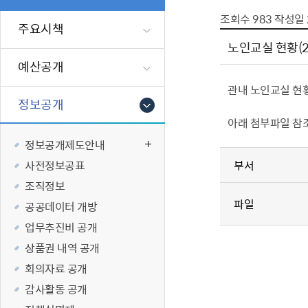
폐업신고원스
타기관소식
영등포상징물
기타복지
조회수
983
작성일
고향사랑기부
주요시책
편리한 민원제
카카오톡 알
영등포통계
복지시설 및 
기부하기
노인교실 현황(2
체류지변경및
영등포구 수
복지도움
예산공개
화요 저녁 민
맞춤형복지행
관내 노인교실 현
구술 및 전화 
국가자격응시
정보공개
민원실 실시간
청년 오운완 
아래 첨부파일 참
정보공개제도안내
재난
적극
사전정보공표
부서
제도소개
재난상황알림
조직정보
파일
적극행정 지
민방위
공공데이터 개방
소극행정 예방
안전생활상식
업무추진비 공개
적극행정공무
재난유형별 
상품권 내역 공개
적극행정 알림
생애주기별 맞
회의자료 공개
안전점검의 날
감사활동 공개
재난위험신고