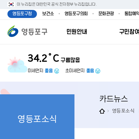
본문 바로가기
주메뉴 바로가기
이 누리집은 대한민국 공식 전자정부 누리집입니다.
영등포구청
보건소
영등포구의회
문화관광
통합예
민원안내
구민참
34.2˚C
구름많음
민원안내
구민참여
투명행정
영등포소식
우리구소개
분야별정보
영등
민원
참여
주요
새
복
미세먼지
좋음
초미세먼지
좋음
민원서식
구민제안
달라지는 영등
우리구소식
일반현황
맞춤복지서비
자주하는질문
업무계획 및 
고시공고
영등포 인구
기초생활·저
카드뉴스
정부24（인
채용정보
영등포구 관
임신출산보육
무인민원발급
보도자료
영등포구 조
아동·청소년
영등포소식
영등포소식
민원후견인제
영등포사진관
지역특성
노인복지
사전심사청구
아카이브영등
동 명칭 및 지
장애인 복지
고향사
어디서나민원
영등포구보
영등포발자취
여성복지