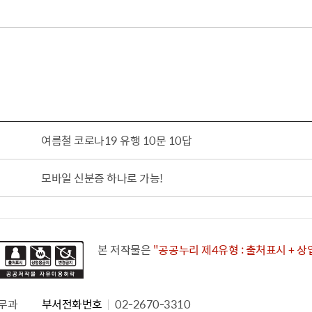
여름철 코로나19 유행 10문 10답
모바일 신분증 하나로 가능!
본 저작물은
"공공누리 제4유형 : 출처표시 + 
무과
부서전화번호
02-2670-3310