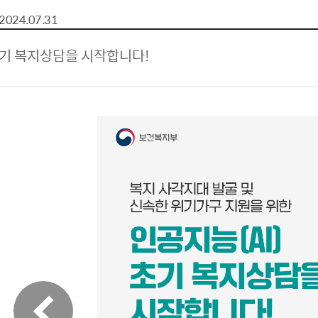
톱서비스
건축/주택
주민참여방
감사활동 공개
자전거 교통안전
2024.07.31
제 안내
도
림신청
단체
차량/주차/도로
보조사업 공시
정책실명제
영등포구민 자전
초기 복지상담을 시작합니다!
거소이전신고
상실적
부서자료실
건축물 부설주차
사업
원처리
정책자
영등포구자치법
자동차 무보험 운
신청 민원
료지원
공유재산 안내
 대기현황
프로젝트
행정처분결과
/안전
행정
도시/주택
부동
재개발
도로명주소 부여
원제도
재건축
청년 중개보수 
재개발·재건축 상담센터
불법중개행위신고
원 주민추천
행동요령
지역주택조합
전월세정보마당
춤 안전교육
소규모주택정비사업
토지등급열람
지구단위계획
영등포구 측량기
2040도시기본계획
바뀐지번 찾기