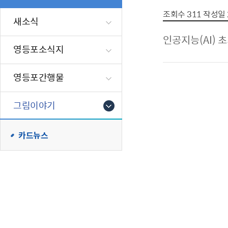
폐업신고원스
타기관소식
영등포상징물
기타복지
조회수
311
작성일
고향사랑기부
새소식
편리한 민원제
카카오톡 알
영등포통계
복지시설 및 
기부하기
인공지능(AI) 
체류지변경및
영등포구 수
복지도움
영등포소식지
화요 저녁 민
맞춤형복지행
구술 및 전화 
국가자격응시
영등포간행물
민원실 실시간
청년 오운완 
그림이야기
재난
적극
카드뉴스
제도소개
재난상황알림
적극행정 지
민방위
소극행정 예방
안전생활상식
적극행정공무
재난유형별 
적극행정 알림
생애주기별 맞
안전점검의 날
재난위험신고