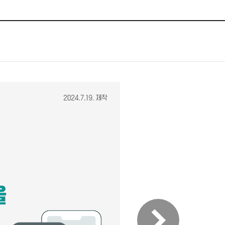
체험장
대금지급정보
공공건축물 석면정보
거보험
수의계약현황
석면해체일정 및 측정정보
장 개방 지원
제안서 평가결과 공개
생활환경 마을지도
규
계약관련서식
커피찌꺼기 재활용사업
행 조회
공무원사칭사례
가정용 소형감량기 지원사업
산
생활경제
사업
소비자종합정보
감면사업
착한가격업소
 센터
서민대부금융
상생장터
영등포지역상품권
준점
전통시장 및 상점가
사회적경제기업