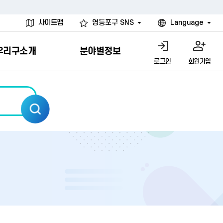
사이트맵
영등포구 SNS
Language
우리구소개
분야별정보
로그인
회원가입
행물
시설
고
사
개
청년 행정체험단
행정서비스헌장
계약정보공개
친선결연도시
그림이야기
환경
문고)
내
내
헌장제
신청안내
계약참여 절차안내
카드뉴스
국내
환경소식
헌장운영현황
신청하기
부서별 발주분야
국외
영등포환경현황
공통이행기준
신청확인
입찰공고
우호협력도시
오존발령안내
개별이행기준
개찰결과
친선도시 할인혜택
먼지예보경보제
터
연간발주계획
미세먼지 비상저감 조치
터
개
전체계약정보
에코마일리지
관리 안내
하도급계약정보
청소민원