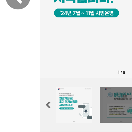
설물
서울영등포 공공주택사업
영등포구 부동
황
대선제분 일대 도시정비형 재
개업공인중개사
개발사업
법
토지거래허가
문래동도시환경정비사업
제센터
재정비촉진사업
재해보험
주거환경관리사업
보험
서울시 정비사업 정보몽땅
공동주택 관리정보
관리사무소 시스템
공동주택 이행하자보증보험
서울도시공간포털
자료실