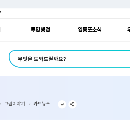
약
여
투명행정
영등포소식
포소개
안내
마당
시책
소식
지
영등포소식지
일자리/교육
분야별민원
칭찬합니다
예산공개
구청안내
영등포간
관내주요
민원신
설문조
정보공
교통
포
스
여권
칭찬합니다
예산서 보기
영등포소식지
조직도
찾아가는 문화강좌
민원상담(국민신
온라인 설문조사
정보공개제도안
홍보자료
교육시설
버스전용차로안
평가
소득
가족관계등록
결산서 보기
어린이소식지
업무찾기
영등포구 강사뱅크
부정불량식품
사전정보공표
기록자료
문화시설
공영주차장
터넷발급민원）
내지도
전입자 맞춤 안내서비스
재정공시
시니어소식지
찾아오시는길
채용정보
환경신문고
조직정보
체육시설
공유주차
기
직변천사
세무
중기지방재정계획
다문화소식지
동주민센터
장애인일자리정보
공익신고
공공데이터 개방
복지시설
대중교통안내
그림이야기
카드뉴스
부동산/지적
기금운용계획
영등포소식지 광고신청
통합 신청사 소개
예산낭비신고센
업무추진비 공개
공유시설
자전거보관대
제
포
명 유래
청소
세입·세출예산 운용현황
규제개혁신고센
상품권 내역 공
교통유발부담금
랑기부제
환경
주민참여예산
회의자료 공개
기업체 교통수요