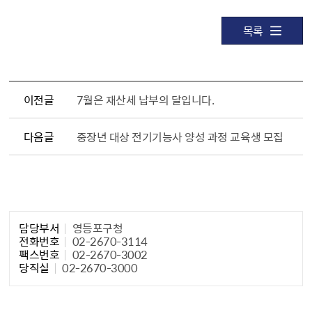
목록
이전글
7월은 재산세 납부의 달입니다.
다음글
중장년 대상 전기기능사 양성 과정 교육생 모집
담당자 정보1
담당부서
영등포구청
전화번호
02-2670-3114
팩스번호
02-2670-3002
당직실
02-2670-3000