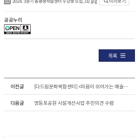
2026. 3분기 동평생학습센터 수강생 모집_02.jpg
미리보기
공공누리
목록
이전글
[다드림문화복합센터] <마음이 쉬어가는 예술정거장> 참가자 모집 안내
다음글
영등포공원 시설개선사업 주민의견 수렴
담당자 정보1