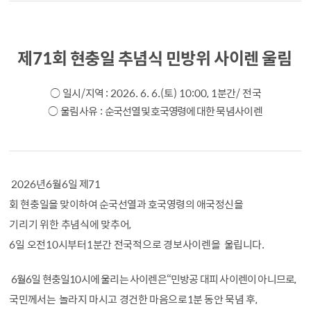
제
71
회 현충일 추념식 민방위 사이렌 울림
○
일시
/
지역
: 2026. 6. 6.
(
토
) 10:00, 1
분간
/
전국
○
울림사유
:
순국선열 및 호국영령에
대한 묵념
사이렌
2026
년
6
월
6
일 제
71
회 현충일을 맞이하여 순국선열과 호국영령의 애국정신을
기리기 위한 추념식에 맞추어
,
6
일 오전
10
시부터
1
분간 전국적으로 경보사이렌을
울립니다
.
6
월
6
일 현충일
10
시에 울리는 사이렌은
“
민방공 대피 사이렌이 아니므로
,
국민
께서는
놀라지 마시고 경건한 마음으로
1
분 동안 묵념 후
,