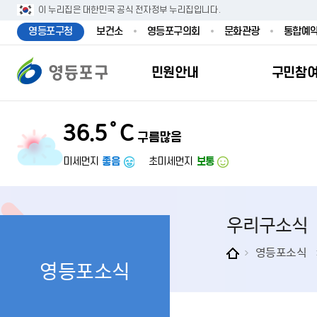
본문 바로가기
주메뉴 바로가기
이 누리집은 대한민국 공식 전자정부 누리집입니다.
영등포구청
보건소
영등포구의회
문화관광
통합예
민원안내
구민참
36.5˚C
구름많음
민원안내
구민참여
투명행정
영등포소식
우리구소개
분야별정보
영등
민원
참여
주요
새
복
미세먼지
좋음
초미세먼지
보통
민원서식
구민제안
달라지는 영등
우리구소식
일반현황
맞춤복지서비
자주하는질문
업무계획 및 
고시공고
영등포 인구
기초생활·저
우리구소식
정부24（인
채용정보
영등포구 관
임신출산보육
무인민원발급
보도자료
영등포구 조
아동·청소년
영등포소식
영등포소식
민원후견인제
영등포사진관
지역특성
노인복지
사전심사청구
아카이브영등
동 명칭 및 지
장애인 복지
고향사
어디서나민원
영등포구보
영등포발자취
여성복지