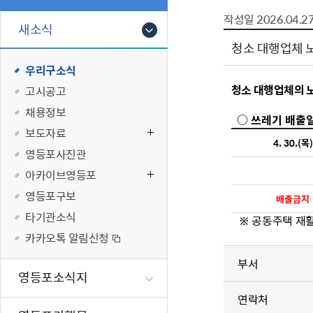
폐업신고원스
타기관소식
영등포상징물
기타복지
작성일
2026.04.2
고향사랑기부
새소식
편리한 민원제
카카오톡 알
영등포통계
복지시설 및 
기부하기
청소 대행업체 
체류지변경및
영등포구 수
복지도움
우리구소식
화요 저녁 민
맞춤형복지행
청소 대행업체의 
고시공고
구술 및 전화 
국가자격응시
채용정보
민원실 실시간
청년 오운완 
○ 쓰레기 배출일
보도자료
4. 30.(목)
재난
적극
영등포사진관
아카이브영등포
제도소개
재난상황알림
영등포구보
배출금지
적극행정 지
민방위
타기관소식
※ 공동주택 재활
소극행정 예방
안전생활상식
카카오톡 알림신청
적극행정공무
재난유형별 
부서
적극행정 알림
생애주기별 맞
영등포소식지
안전점검의 날
연락처
재난위험신고