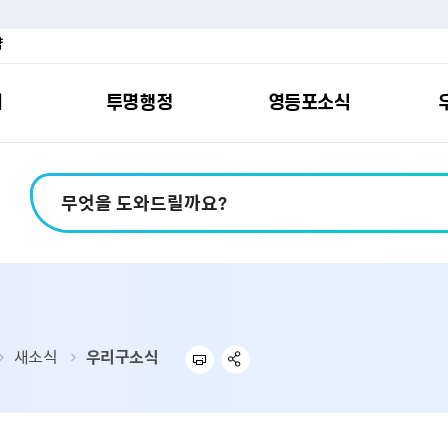
약
여
투명행정
영등포소식
포소개
안내
마당
시책
소식
지
영등포소식지
일자리/교육
분야별민원
칭찬합니다
예산공개
구청안내
영등포간
관내주요
민원신
설문조
정보공
교통
포
스
여권
칭찬합니다
예산서 보기
영등포소식지
조직도
찾아가는 문화강좌
민원상담(국민신
온라인 설문조사
정보공개제도안
홍보자료
교육시설
버스전용차로안
평가
소득
가족관계등록
결산서 보기
어린이소식지
업무찾기
영등포구 강사뱅크
부정불량식품
사전정보공표
기록자료
문화시설
공영주차장
터넷발급민원）
내지도
전입자 맞춤 안내서비스
재정공시
시니어소식지
찾아오시는길
채용정보
환경신문고
조직정보
체육시설
공유주차
기
직변천사
세무
중기지방재정계획
다문화소식지
동주민센터
장애인일자리정보
공익신고
공공데이터 개방
복지시설
대중교통안내
새소식
우리구소식
부동산/지적
기금운용계획
영등포소식지 광고신청
통합 신청사 소개
예산낭비신고센
업무추진비 공개
공유시설
자전거보관대
제
포
명 유래
청소
세입·세출예산 운용현황
규제개혁신고센
상품권 내역 공
교통유발부담금
랑기부제
환경
주민참여예산
회의자료 공개
기업체 교통수요