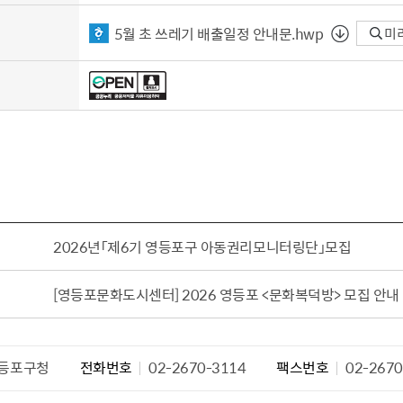
설물
서울영등포 공공주택사업
영등포구 부동
5월 초 쓰레기 배출일정 안내문.hwp
미
황
대선제분 일대 도시정비형 재
개업공인중개사
개발사업
법
토지거래허가
문래동도시환경정비사업
제센터
재정비촉진사업
재해보험
주거환경관리사업
보험
서울시 정비사업 정보몽땅
공동주택 관리정보
관리사무소 시스템
2026년「제6기 영등포구 아동권리모니터링단」모집
공동주택 이행하자보증보험
서울도시공간포털
[영등포문화도시센터] 2026 영등포 <문화복덕방> 모집 안내
자료실
등포구청
전화번호
02-2670-3114
팩스번호
02-2670