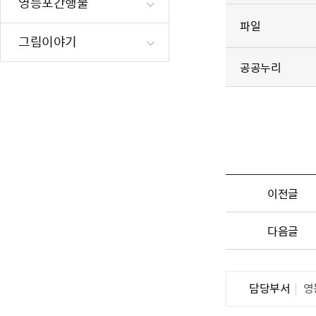
영등포간행물
재난·안전시
파일
빗물펌프장 현
그림이야기
양수기 사용방
공공누리
영등포통합관
풍수해·지진
구민생활안전
이전글
다음글
담당부서
영