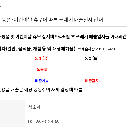
톱서비스
건축/주택
주민참여방
감사활동 공개
자전거 교통안전
7
제 안내
도
림신청
단체
차량/주차/도로
보조사업 공시
정책실명제
영등포구민 자전
노동절·어린이날 휴무에 따른 쓰레기 배출일자 안내
거소이전신고
상실적
부서자료실
건축물 부설주차
사업
원처리
정책자
영등포구자치법
노동절 및 어린이날 휴무 실시
에 따라
5월 초 쓰레기 배출일자
를 아래와
같
자동차 무보험 운
신청 민원
료지원
공유재산 안내
 대기현황
프로젝트
행정처분결과
자(일반, 음식물, 재활용 및 대형폐기물)
※
배출시간 20:00~24:00
5. 1.(금)
5. 2.(토)
/안전
행정
도시/주택
부동
노동절
재개발
도로명주소 부여
배출가능
배출금지
원제도
재건축
청년 중개보수 
용품 배출은 해당 공동주택 자체 일정에 따름
재개발·재건축 상담센터
불법중개행위신고
원 주민추천
행동요령
지역주택조합
전월세정보마당
청소과
춤 안전교육
소규모주택정비사업
토지등급열람
지구단위계획
영등포구 측량기
02-2670-3436
2040도시기본계획
바뀐지번 찾기