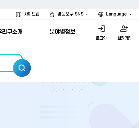
사이트맵
영등포구 SNS
Language
우리구소개
분야별정보
로그인
회원가입
행물
시설
고
사
개
청년 행정체험단
행정서비스헌장
계약정보공개
친선결연도시
그림이야기
환경
문고)
내
내
헌장제
신청안내
계약참여 절차안내
카드뉴스
국내
환경소식
헌장운영현황
신청하기
부서별 발주분야
국외
영등포환경현황
공통이행기준
신청확인
입찰공고
우호협력도시
오존발령안내
개별이행기준
개찰결과
친선도시 할인혜택
먼지예보경보제
터
연간발주계획
미세먼지 비상저감 조치
터
개
전체계약정보
에코마일리지
관리 안내
하도급계약정보
청소민원