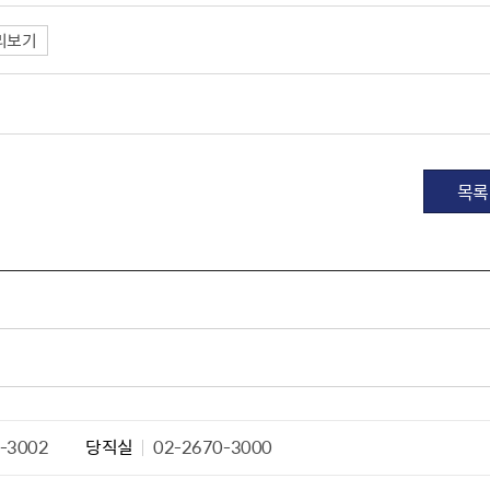
산정보광장
중소기업 창업지원센터 운영
리보기
 자율점검
중소기업지원
공장 현황
맞춤형입찰정보
담배소매인 지정 사전컨설팅
목록
-3002
당직실
02-2670-3000