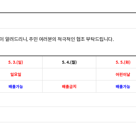
체험장
대금지급정보
공공건축물 석면정보
거보험
수의계약현황
석면해체일정 및 측정정보
장 개방 지원
제안서 평가결과 공개
생활환경 마을지도
규
계약관련서식
커피찌꺼기 재활용사업
이 알려드리니,
주민 여러분의 적극적인 협조 부탁드립니다.
행 조회
공무원사칭사례
가정용 소형감량기 지원사업
5. 3.(일)
5. 4.(월)
5. 5.(화)
산
생활경제
일요일
어린이날
사업
소비자종합정보
배출가능
배출금지
배출가능
감면사업
착한가격업소
 센터
서민대부금융
상생장터
영등포지역상품권
준점
전통시장 및 상점가
사회적경제기업