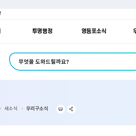
약
여
투명행정
영등포소식
포소개
안내
마당
시책
소식
지
영등포소식지
일자리/교육
분야별민원
칭찬합니다
예산공개
구청안내
영등포간
관내주요
민원신
설문조
정보공
교통
포
스
여권
칭찬합니다
예산서 보기
영등포소식지
조직도
찾아가는 문화강좌
민원상담(국민신
온라인 설문조사
정보공개제도안
홍보자료
교육시설
버스전용차로안
평가
소득
가족관계등록
결산서 보기
어린이소식지
업무찾기
영등포구 강사뱅크
부정불량식품
사전정보공표
기록자료
문화시설
공영주차장
터넷발급민원）
내지도
전입자 맞춤 안내서비스
재정공시
시니어소식지
찾아오시는길
채용정보
환경신문고
조직정보
체육시설
공유주차
기
직변천사
세무
중기지방재정계획
다문화소식지
동주민센터
장애인일자리정보
공익신고
공공데이터 개방
복지시설
대중교통안내
새소식
우리구소식
부동산/지적
기금운용계획
영등포소식지 광고신청
통합 신청사 소개
예산낭비신고센
업무추진비 공개
공유시설
자전거보관대
제
포
명 유래
청소
세입·세출예산 운용현황
규제개혁신고센
상품권 내역 공
교통유발부담금
랑기부제
환경
주민참여예산
회의자료 공개
기업체 교통수요