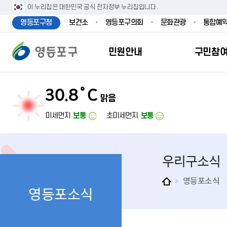
본문 바로가기
주메뉴 바로가기
이 누리집은 대한민국 공식 전자정부 누리집입니다.
영등포구청
보건소
영등포구의회
문화관광
통합예
민원안내
구민참
30.8˚C
맑음
민원안내
구민참여
투명행정
영등포소식
우리구소개
분야별정보
영등
민원
참여
주요
새
복
미세먼지
보통
초미세먼지
보통
민원서식
구민제안
달라지는 영등
우리구소식
일반현황
맞춤복지서비
자주하는질문
업무계획 및 
고시공고
영등포 인구
기초생활·저
우리구소식
정부24（인
채용정보
영등포구 관
임신출산보육
무인민원발급
보도자료
영등포구 조
아동·청소년
영등포소식
영등포소식
민원후견인제
영등포사진관
지역특성
노인복지
사전심사청구
아카이브영등
동 명칭 및 지
장애인 복지
고향사
어디서나민원
영등포구보
영등포발자취
여성복지