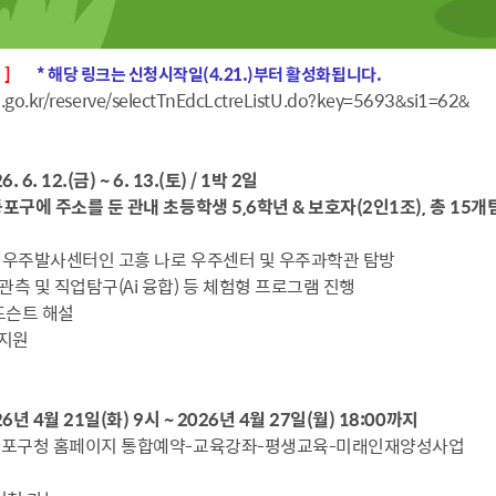
]
* 해당 링크는 신청시작일(4.21.)부터 활성화됩니다.
.go.kr/reserve/selectTnEdcLctreListU.do?key=5693&si1=62&
 6. 12.(금) ~ 6. 13.(토) / 1박 2일
등포구에 주소를 둔 관내 초등학생 5,6학년 & 보호자(2인1조), 총 15개
의 우주발사센터인 고흥 나로 우주센터 및 우주과학관 탐방
관측 및 직업탐구(Ai 융합) 등 체험형 프로그램 진행
 도슨트 해설
 지원
6년 4월 21일(화) 9시 ~ 2026년 4월 27일(월) 18:00까지
영등포구청 홈페이지 통합예약-교육강좌-평생교육-미래인재양성사업