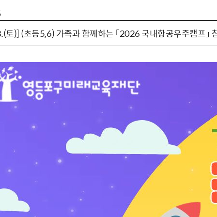
톱서비스
건축/주택
주민참여방
감사활동 공개
자전거 교통안전
5
제 안내
도
림신청
단체
차량/주차/도로
보조사업 공시
정책실명제
영등포구민 자전
6.13.(토)] (초등5,6) 가족과 함께하는 「2026 국내항공우주캠프」
거소이전신고
상실적
부서자료실
건축물 부설주차
사업
원처리
정책자
영등포구자치법
자동차 무보험 운
신청 민원
료지원
공유재산 안내
 대기현황
프로젝트
행정처분결과
/안전
행정
도시/주택
부동
재개발
도로명주소 부여
원제도
재건축
청년 중개보수 
재개발·재건축 상담센터
불법중개행위신고
원 주민추천
행동요령
지역주택조합
전월세정보마당
춤 안전교육
소규모주택정비사업
토지등급열람
지구단위계획
영등포구 측량기
2040도시기본계획
바뀐지번 찾기