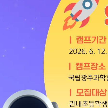
설물
서울영등포 공공주택사업
영등포구 부동
황
대선제분 일대 도시정비형 재
개업공인중개사
개발사업
법
토지거래허가
문래동도시환경정비사업
제센터
재정비촉진사업
재해보험
주거환경관리사업
보험
서울시 정비사업 정보몽땅
공동주택 관리정보
관리사무소 시스템
공동주택 이행하자보증보험
서울도시공간포털
자료실