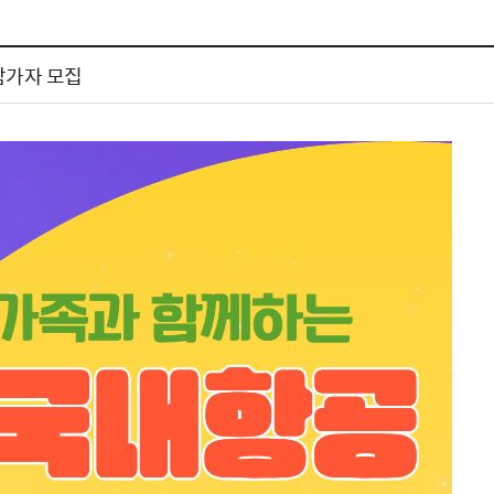
체험장
대금지급정보
공공건축물 석면정보
거보험
수의계약현황
석면해체일정 및 측정정보
 참가자 모집
장 개방 지원
제안서 평가결과 공개
생활환경 마을지도
규
계약관련서식
커피찌꺼기 재활용사업
행 조회
공무원사칭사례
가정용 소형감량기 지원사업
산
생활경제
사업
소비자종합정보
감면사업
착한가격업소
 센터
서민대부금융
상생장터
영등포지역상품권
준점
전통시장 및 상점가
사회적경제기업