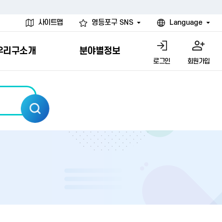
사이트맵
영등포구 SNS
Language
우리구소개
분야별정보
로그인
회원가입
행물
시설
고
사
개
청년 행정체험단
행정서비스헌장
계약정보공개
친선결연도시
그림이야기
환경
문고)
내
내
헌장제
신청안내
계약참여 절차안내
카드뉴스
국내
환경소식
헌장운영현황
신청하기
부서별 발주분야
국외
영등포환경현황
공통이행기준
신청확인
입찰공고
우호협력도시
오존발령안내
개별이행기준
개찰결과
친선도시 할인혜택
먼지예보경보제
터
연간발주계획
미세먼지 비상저감 조치
터
개
전체계약정보
에코마일리지
관리 안내
하도급계약정보
청소민원