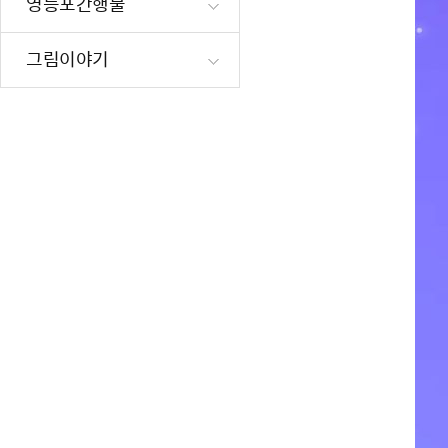
영등포간행물
재난·안전시
빗물펌프장 현
그림이야기
양수기 사용방
영등포통합관
풍수해·지진
구민생활안전