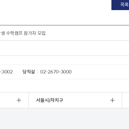
목록
학생 수학캠프 참가자 모집
-3002
당직실
02-2670-3000
서울시/자치구