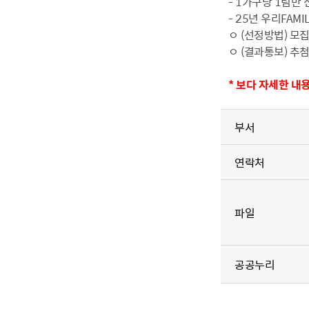
- 1가구당 1팀만
- 25년 우리FA
ㅇ (선정방법) 모
ㅇ (결과통보) 추첨
* 보다 자세한 
부서
연락처
파일
공공누리