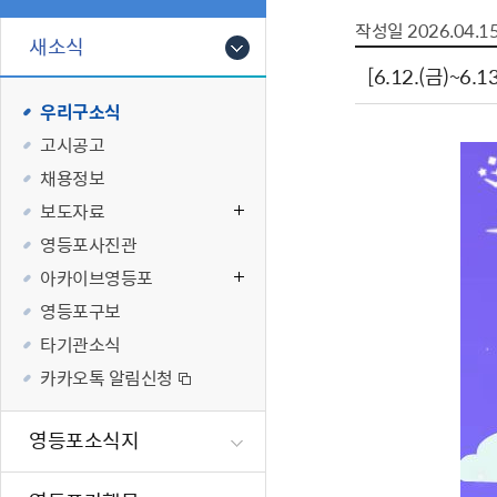
폐업신고원스
타기관소식
영등포상징물
기타복지
작성일
2026.04.1
고향사랑기부
새소식
편리한 민원제
카카오톡 알
영등포통계
복지시설 및 
기부하기
[6.12.(금)~
체류지변경및
영등포구 수
복지도움
우리구소식
화요 저녁 민
맞춤형복지행
고시공고
구술 및 전화 
국가자격응시
채용정보
민원실 실시간
청년 오운완 
보도자료
재난
적극
영등포사진관
아카이브영등포
제도소개
재난상황알림
영등포구보
적극행정 지
민방위
타기관소식
소극행정 예방
안전생활상식
카카오톡 알림신청
적극행정공무
재난유형별 
적극행정 알림
생애주기별 맞
영등포소식지
안전점검의 날
재난위험신고