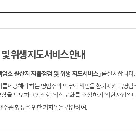
체험장
대금지급정보
공공건축물 석면정보
거보험
수의계약현황
석면해체일정 및 측정정보
장 개방 지원
제안서 평가결과 공개
생활환경 마을지도
규
계약관련서식
커피찌꺼기 재활용사업
행 조회
공무원사칭사례
가정용 소형감량기 지원사업
및 위생 지도서비스 안내
산
생활경제
객업소 원산지 자율점검 및 위생 지도서비스
」
를
실
시합니다
.
사업
소비자종합정보
리를
제공해야 하는 영업주의 의무와 책임을 환기시키고
,
영업
감면사업
착한가격업소
향상을 도모하고
안전한 외식문화를 조성하기 위한
사
업입
 센터
서민대부금융
생수준 향상을 위한 기회임을 감안하여
,
상생장터
영등포지역상품권
준점
전통시장 및 상점가
사회적경제기업