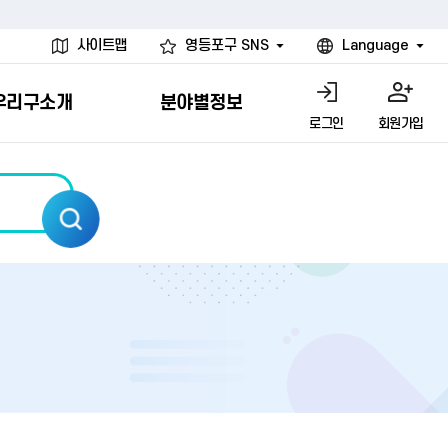
사이트맵
영등포구 SNS
Language
우리구소개
분야별정보
로그인
회원가입
행물
시설
고
사
개
청년 행정체험단
행정서비스헌장
계약정보공개
친선결연도시
그림이야기
환경
문고)
내
내
헌장제
신청안내
계약참여 절차안내
카드뉴스
국내
환경소식
헌장운영현황
신청하기
부서별 발주분야
국외
영등포환경현황
공통이행기준
신청확인
입찰공고
우호협력도시
오존발령안내
개별이행기준
개찰결과
친선도시 할인혜택
먼지예보경보제
터
연간발주계획
미세먼지 비상저감 조치
터
개
전체계약정보
에코마일리지
관리 안내
하도급계약정보
청소민원