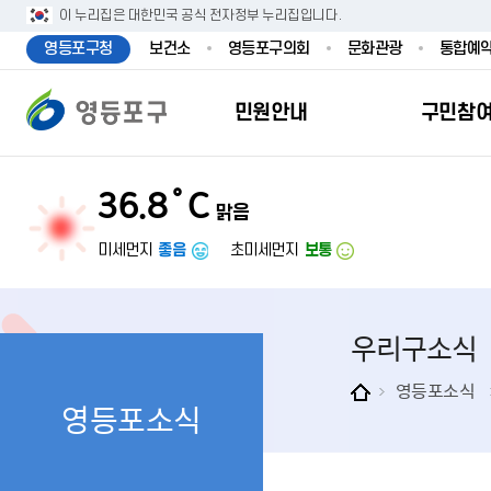
본문 바로가기
주메뉴 바로가기
이 누리집은 대한민국 공식 전자정부 누리집입니다.
영등포구청
보건소
영등포구의회
문화관광
통합예
민원안내
구민참
36.8˚C
맑음
민원안내
구민참여
투명행정
영등포소식
우리구소개
분야별정보
영등
민원
참여
주요
새
복
미세먼지
좋음
초미세먼지
보통
민원서식
구민제안
달라지는 영등
우리구소식
일반현황
맞춤복지서비
자주하는질문
업무계획 및 
고시공고
영등포 인구
기초생활·저
우리구소식
정부24（인
채용정보
영등포구 관
임신출산보육
무인민원발급
보도자료
영등포구 조
아동·청소년
영등포소식
영등포소식
민원후견인제
영등포사진관
지역특성
노인복지
사전심사청구
아카이브영등
동 명칭 및 지
장애인 복지
고향사
어디서나민원
영등포구보
영등포발자취
여성복지