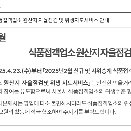
톱서비스
건축/주택
주민참여방
감사활동 공개
자전거 교통안전
2
제 안내
도
림신청
단체
차량/주차/도로
보조사업 공시
정책실명제
영등포구민 자전
 식품접객업소 원산지 자율점검 및 위생지도서비스 안내
거소이전신고
상실적
부서자료실
건축물 부설주차
사업
원처리
정책자
영등포구자치법
월
자동차 무보험 운
신청 민원
료지원
공유재산 안내
 대기현황
프로젝트
행정처분결과
식품접객업소 원산지 자율점검 
/안전
행정
도시/주택
부동
25.4.23.(
수
)
부터
「
2025
년
2
월 신규 및 지위승계 식품접
재개발
도로명주소 부여
 원산지 자율점검
및 위생 지도서비스
」
는
안전한 먹을거
원제도
재건축
청년 중개보수 
리 참여를 유도함으로써 서울시 식품접객업소
의 위생수준 
재개발·재건축 상담센터
불법중개행위신고
자분께서는 영업에 다소 불편하시더라도 식품접객업소의 위
원 주민추천
행동요령
지역주택조합
전월세정보마당
요원의 활동에 적극 협조하여 주시기를 부탁드립니다
.
춤 안전교육
소규모주택정비사업
토지등급열람
지구단위계획
영등포구 측량기
2040도시기본계획
바뀐지번 찾기