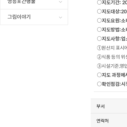
영등포간행물
○
지도기간
: 2
재난·안전시
○
지도대상
:
20
빗물펌프장 현
그림이야기
○
지도요원
:
소
양수기 사용방
○
지도방법
:
소
영등포통합관
○
지도사항
:
업
풍수해·지진
①
원산지 표시에
구민생활안전
②
식품 등의 위
③
시설기준
,
영업
○
지도 과정에
○
확인점검
:
시
부서
연락처