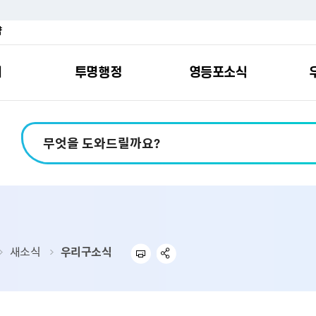
약
여
투명행정
영등포소식
포소개
안내
마당
시책
소식
지
영등포소식지
일자리/교육
분야별민원
칭찬합니다
예산공개
구청안내
영등포간
관내주요
민원신
설문조
정보공
교통
포
스
여권
칭찬합니다
예산서 보기
영등포소식지
조직도
찾아가는 문화강좌
민원상담(국민신
온라인 설문조사
정보공개제도안
홍보자료
교육시설
버스전용차로안
평가
소득
가족관계등록
결산서 보기
어린이소식지
업무찾기
영등포구 강사뱅크
부정불량식품
사전정보공표
기록자료
문화시설
공영주차장
터넷발급민원）
내지도
전입자 맞춤 안내서비스
재정공시
시니어소식지
찾아오시는길
채용정보
환경신문고
조직정보
체육시설
공유주차
기
직변천사
세무
중기지방재정계획
다문화소식지
동주민센터
장애인일자리정보
공익신고
공공데이터 개방
복지시설
대중교통안내
새소식
우리구소식
부동산/지적
기금운용계획
영등포소식지 광고신청
통합 신청사 소개
예산낭비신고센
업무추진비 공개
공유시설
자전거보관대
제
포
명 유래
청소
세입·세출예산 운용현황
규제개혁신고센
상품권 내역 공
교통유발부담금
랑기부제
환경
주민참여예산
회의자료 공개
기업체 교통수요