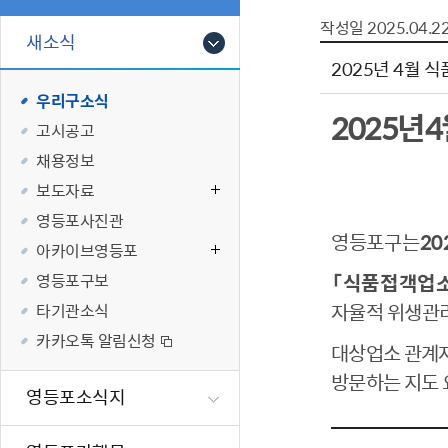
폐업신고원스
타기관소식
영등포상징물
기타복지
작성일
2025.04.2
고향사랑기부
새소식
편리한 민원제
카카오톡 알
영등포통계
복지시설 및 
기부하기
2025년 4월
체류지변경및
영등포구 수
복지도움
우리구소식
화요 저녁 민
맞춤형복지행
2025
년
4
고시공고
구술 및 전화 
국가자격응시
채용정보
민원실 실시간
청년 오운완 
보도자료
재난
적극
영등포사진관
영등포구는
20
아카이브영등포
제도소개
재난상황알림
영등포구보
「
식품접객업소
적극행정 지
민방위
자율적 위생관
타기관소식
소극행정 예방
안전생활상식
카카오톡 알림신청
대상업소 관계
적극행정공무
재난유형별 
방문하는 지도 
적극행정 알림
생애주기별 맞
영등포소식지
안전점검의 날
재난위험신고