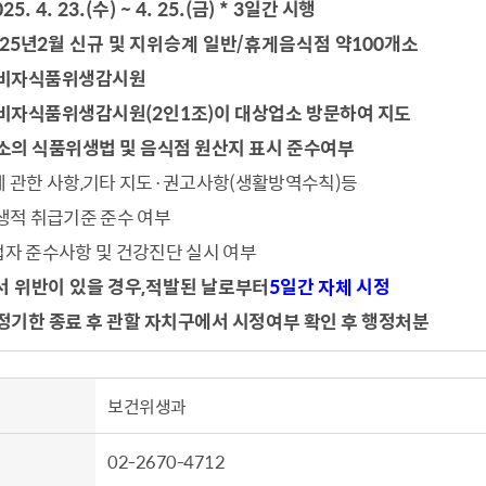
025. 4. 23.(
수
) ~ 4. 25.(
금
) * 3
일간 시행
설물
서울영등포 공공주택사업
관리사무소 시스
25
년
2
월 신규 및 지위승계 일반
/
휴게음식점 약
100
개소
황
대선제분 일대 도시정비형 재
영등포구 부동
비자식품위생감시원
개발사업
법
개업공인중개사
비자식품위생감시원
(2
인
1
조
)
이 대상업소 방문하여 지도
문래동도시환경정비사업
제센터
토지거래허가
재정비촉진사업
소의 식품위생법 및 음식점 원산지 표시 준수여부
재해보험
주거환경관리사업
 관한 사항
보험
,
기타 지도
·
권고사항
(
생활방역수칙
)
등
서울시 정비사업 정보몽땅
생적 취급기준 준수 여부
공동주택 이행하자보증보험
자 준수사항 및 건강진단 실시 여부
공동주택 관리정보
서 위반이 있을 경우
,
적발된 날로부터
5
일간 자체 시정
서울도시공간포털
정기한 종료 후 관할 자치구에서 시정여부 확인 후 행정처분
자료실
보건위생과
02-2670-4712