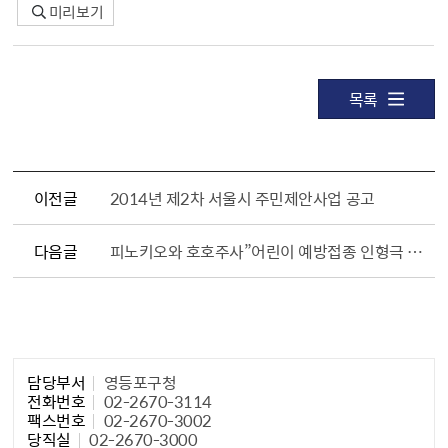
미리보기
목록
이전글
2014년 제2차 서울시 주민제안사업 공고
다음글
피노키오와 호호주사”어린이 예방접종 인형극 공연
담당자 정보1
담당부서
영등포구청
전화번호
02-2670-3114
팩스번호
02-2670-3002
당직실
02-2670-3000