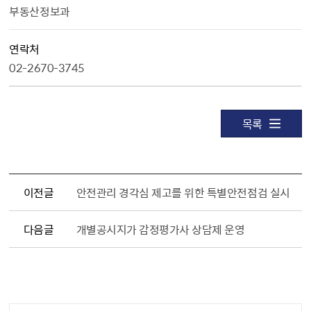
부동산정보과
연락처
02-2670-3745
목록
이전글
안전관리 경각심 제고를 위한 특별안전점검 실시
다음글
개별공시지가 감정평가사 상담제 운영
담당자 정보1