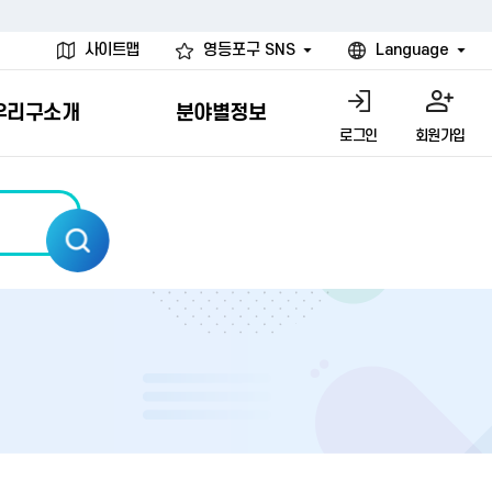
사이트맵
영등포구 SNS
Language
우리구소개
분야별정보
로그인
회원가입
행물
시설
고
사
개
청년 행정체험단
행정서비스헌장
계약정보공개
친선결연도시
그림이야기
환경
문고)
내
내
헌장제
신청안내
계약참여 절차안내
카드뉴스
국내
환경소식
헌장운영현황
신청하기
부서별 발주분야
국외
영등포환경현황
공통이행기준
신청확인
입찰공고
우호협력도시
오존발령안내
개별이행기준
개찰결과
친선도시 할인혜택
먼지예보경보제
터
연간발주계획
미세먼지 비상저감 조치
터
개
전체계약정보
에코마일리지
관리 안내
하도급계약정보
청소민원