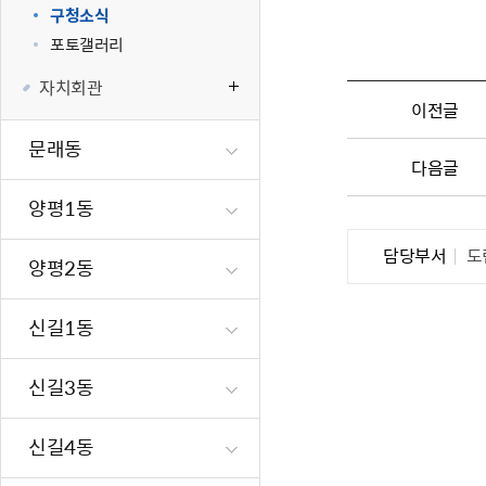
구청소식
재난·안전시
포토갤러리
빗물펌프장 현
자치회관
양수기 사용방
이전글
영등포통합관
문래동
풍수해·지진
다음글
구민생활안전
양평1동
담당부서
도
양평2동
신길1동
신길3동
신길4동