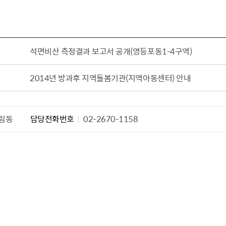
설물
서울영등포 공공주택사업
영등포구 부동
황
대선제분 일대 도시정비형 재
개업공인중개사
개발사업
법
토지거래허가
석면비산 측정결과 보고서 공개(영등포동1-4구역)
문래동도시환경정비사업
제센터
재정비촉진사업
재해보험
2014년 방과후 지역돌봄기관(지역아동센터) 안내
주거환경관리사업
보험
서울시 정비사업 정보몽땅
공동주택 관리정보
림동
담당전화번호
02-2670-1158
관리사무소 시스템
공동주택 이행하자보증보험
서울도시공간포털
자료실