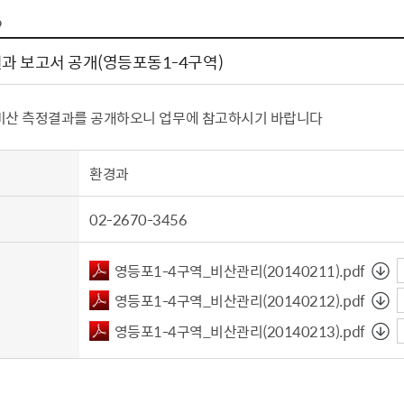
톱서비스
건축/주택
주민참여방
감사활동 공개
자전거 교통안전
9
제 안내
도
림신청
단체
차량/주차/도로
보조사업 공시
정책실명제
영등포구민 자전
과 보고서 공개(영등포동1-4구역)
거소이전신고
상실적
부서자료실
건축물 부설주차
사업
원처리
정책자
영등포구자치법
자동차 무보험 운
비산 측정결과를 공개하오니 업무에 참고하시기 바랍니다
신청 민원
료지원
공유재산 안내
 대기현황
프로젝트
행정처분결과
환경과
/안전
행정
도시/주택
부동
02-2670-3456
재개발
도로명주소 부여
원제도
재건축
청년 중개보수 
영등포1-4구역_비산관리(20140211).pdf
재개발·재건축 상담센터
불법중개행위신고
영등포1-4구역_비산관리(20140212).pdf
원 주민추천
행동요령
지역주택조합
전월세정보마당
영등포1-4구역_비산관리(20140213).pdf
춤 안전교육
소규모주택정비사업
토지등급열람
지구단위계획
영등포구 측량기
2040도시기본계획
바뀐지번 찾기