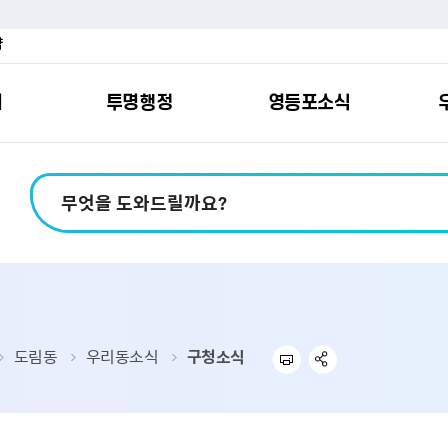
약
여
투명행정
영등포소식
포소개
안내
마당
시책
소식
지
영등포소식지
일자리/교육
분야별민원
칭찬합니다
예산공개
구청안내
영등포간
관내주요
민원신
설문조
정보공
교통
포
스
여권
칭찬합니다
예산서 보기
영등포소식지
조직도
찾아가는 문화강좌
민원상담(국민신
온라인 설문조사
정보공개제도안
홍보자료
교육시설
버스전용차로안
평가
소득
가족관계등록
결산서 보기
어린이소식지
업무찾기
영등포구 강사뱅크
부정불량식품
사전정보공표
기록자료
문화시설
공영주차장
터넷발급민원）
내지도
전입자 맞춤 안내서비스
재정공시
시니어소식지
찾아오시는길
채용정보
환경신문고
조직정보
체육시설
공유주차
기
직변천사
세무
중기지방재정계획
다문화소식지
동주민센터
장애인일자리정보
공익신고
공공데이터 개방
복지시설
대중교통안내
도림동
우리동소식
구청소식
부동산/지적
기금운용계획
영등포소식지 광고신청
통합 신청사 소개
예산낭비신고센
업무추진비 공개
공유시설
자전거보관대
제
포
명 유래
청소
세입·세출예산 운용현황
규제개혁신고센
상품권 내역 공
교통유발부담금
랑기부제
환경
주민참여예산
회의자료 공개
기업체 교통수요