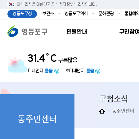
본문 바로가기
주메뉴 바로가기
이 누리집은 대한민국 공식 전자정부 누리집입니다.
영등포구청
보건소
영등포구의회
문화관광
통합예
민원안내
구민참
31.4˚C
구름많음
민원안내
구민참여
투명행정
영등포소식
우리구소개
분야별정보
영등
민원
참여
주요
새
복
미세먼지
좋음
초미세먼지
좋음
민원서식
구민제안
달라지는 영등
우리구소식
일반현황
맞춤복지서비
자주하는질문
업무계획 및 
고시공고
영등포 인구
기초생활·저
구청소식
정부24（인
채용정보
영등포구 관
임신출산보육
무인민원발급
보도자료
영등포구 조
아동·청소년
동주민센터
동주민센터
민원후견인제
영등포사진관
지역특성
노인복지
사전심사청구
아카이브영등
동 명칭 및 지
장애인 복지
고향사
어디서나민원
영등포구보
영등포발자취
여성복지