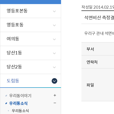
폐업신고원스
타기관소식
영등포상징물
기타복지
작성일
2014.02.1
고향사랑기부
영등포본동
편리한 민원제
카카오톡 알
영등포통계
복지시설 및 
기부하기
석면비산 측정결
체류지변경및
영등포구 수
복지도움
영등포동
화요 저녁 민
맞춤형복지행
우리구 관내 석면
구술 및 전화 
국가자격응시
여의동
민원실 실시간
청년 오운완 
부서
당산1동
재난
적극
연락처
당산2동
제도소개
재난상황알림
적극행정 지
민방위
도림동
소극행정 예방
안전생활상식
파일
적극행정공무
재난유형별 
우리동이야기
적극행정 알림
생애주기별 맞
우리동소식
안전점검의 날
우리동소식
재난위험신고