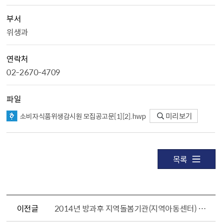
부서
위생과
연락처
02-2670-4709
파일
소비자식품위생감시원 모집공고문[1][2].hwp
미리보기
목록
이전글
2014년 방과후 지역돌봄기관(지역아동센터) 안내