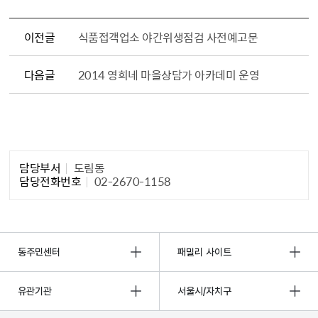
이전글
식품접객업소 야간위생점검 사전예고문
다음글
2014 영희네 마을상담가 아카데미 운영
담당자 정보1
담당부서
도림동
담당전화번호
02-2670-1158
동주민센터
패밀리 사이트
유관기관
서울시/자치구