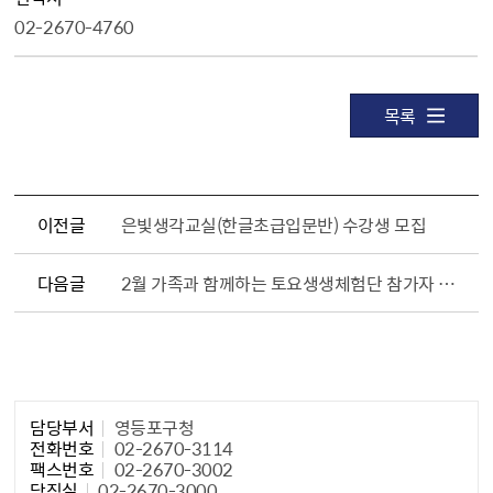
02-2670-4760
목록
이전글
은빛생각교실(한글초급입문반) 수강생 모집
다음글
2월 가족과 함께하는 토요생생체험단 참가자 선정 결과 발표
담당자 정보1
담당부서
영등포구청
전화번호
02-2670-3114
팩스번호
02-2670-3002
당직실
02-2670-3000