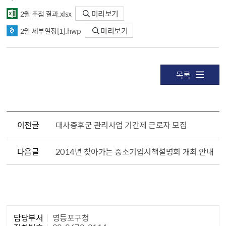
2월 추첨 결과.xlsx
미리보기
2월 세부일정[1].hwp
미리보기
목록
이전글
대사증후군 관리사업 기간제 근로자 모집
다음글
2014년 찾아가는 중소기업시책설명회 개최 안내
담당자 정보1
담당부서
영등포구청