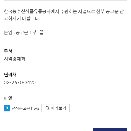
한국농수산식품유통공사에서 주관하는 사업으로 첨부 공고문 참
고하시기 바랍니다.
붙임 : 공고문 1부. 끝.
부서
지역경제과
연락처
02-2670-3420
파일
선정공고문.hwp
미리보기