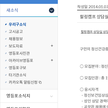
폐업신고원스
타기관소식
영등포상징물
기타복지
작성일
2014.01.0
고향사랑기부
새소식
편리한 민원제
카카오톡 알
영등포통계
복지시설 및 
기부하기
힐링캠프 상담실
체류지변경및
영등포구 수
복지도움
우리구소식
화요 저녁 민
맞춤형복지행
고시공고
힐링캠프 상담실 상
구술 및 전화 
국가자격응시
채용정보
민원실 실시간
청년 오운완 
보도자료
구민의 정신건강증
재난
적극
영등포사진관
20
아카이브영등포
제도소개
재난상황알림
○ 모집분야 : 정
영등포구보
적극행정 지
민방위
타기관소식
○ 모집인원 : 총 
소극행정 예방
안전생활상식
카카오톡 알림신청
적극행정공무
재난유형별 
○ 응시자격
적극행정 알림
생애주기별 맞
- 정신보건임상심리
영등포소식지
안전점검의 날
- 성인 상담 경력
재난위험신고
- 공무원 채용에 