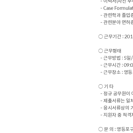
- 이력서(사진 부착
- Case Formula
- 관련학과 졸업
- 관련분야 면허증
○ 근무기간 : 2014
○ 근무형태
- 근무방법 : 5일
- 근무시간 : 09:0
- 근무장소 : 영
○ 기 타
- 정규 공무원이
- 제출서류는 일체
- 응시서류상의 
- 지원자 중 적격
○ 문 의 : 영등포