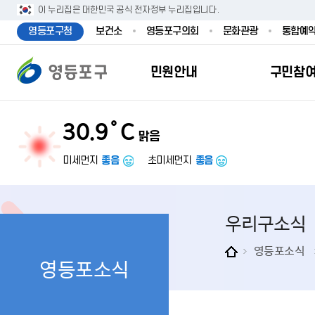
본문 바로가기
주메뉴 바로가기
이 누리집은 대한민국 공식 전자정부 누리집입니다.
영등포구청
보건소
영등포구의회
문화관광
통합예
민원안내
구민참
30.9˚C
맑음
민원안내
구민참여
투명행정
영등포소식
우리구소개
분야별정보
영등
민원
참여
주요
새
복
미세먼지
좋음
초미세먼지
좋음
민원서식
구민제안
달라지는 영등
우리구소식
일반현황
맞춤복지서비
자주하는질문
업무계획 및 
고시공고
영등포 인구
기초생활·저
우리구소식
정부24（인
채용정보
영등포구 관
임신출산보육
무인민원발급
보도자료
영등포구 조
아동·청소년
영등포소식
영등포소식
민원후견인제
영등포사진관
지역특성
노인복지
사전심사청구
아카이브영등
동 명칭 및 지
장애인 복지
고향사
어디서나민원
영등포구보
영등포발자취
여성복지