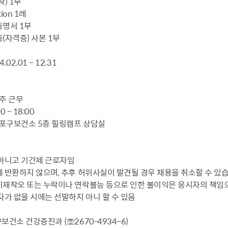
) 1부
tion 1례
증명서 1부
(자격증) 사본 1부
.02.01 ~ 12.31
/주 근무
0 ~ 18:00
등포구보건소 5층 힐링캠프 상담실
 아니고 기간제 근로자임
 반환하지 않으며, 추후 허위사실이 발견될 경우 채용을 취소할 수 있습
기재착오 또는 누락이나 연락불능 등으로 인한 불이익은 응시자의 책임으
자가 없을 시에는 선발하지 아니 할 수 있음
구보건소 건강증진과 (☏2670-4934~6)