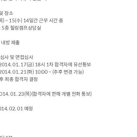
설물
서울영등포 공공주택사업
영등포구 부동
및 장소
황
대선제분 일대 도시정비형 재
개업공인중개사
2(목) ~ 15(수) 14일간 근무 시간 중
개발사업
법
토지거래허가
 5층 힐링캠프상담실
문래동도시환경정비사업
제센터
재정비촉진사업
인 내방 제출
재해보험
주거환경관리사업
보험
류심사 및 면접심사
서울시 정비사업 정보몽땅
2014. 01. 17(금) 18시 1차 합격자에 유선통보
공동주택 관리정보
014. 01. 21(화) 10:00 ~ (추후 변경 가능)
관리사무소 시스템
후 최종 합격자 결정
공동주택 이행하자보증보험
014. 01. 23(목)(합격자에 한해 개별 전화 통보)
서울도시공간포털
자료실
4. 02. 01 예정
부