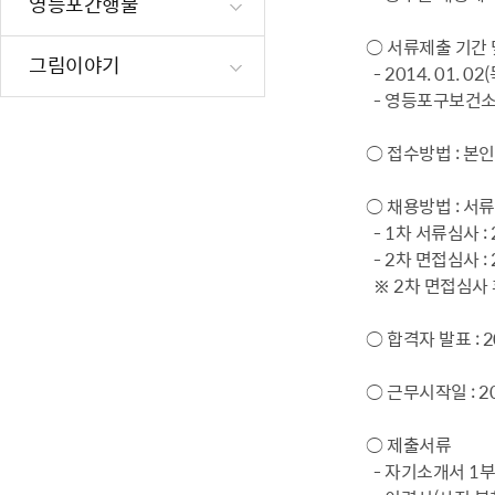
영등포간행물
재난·안전시
○ 서류제출 기간 
빗물펌프장 현
그림이야기
- 2014. 01. 0
양수기 사용방
- 영등포구보건소
영등포통합관
○ 접수방법 : 본
풍수해·지진
구민생활안전
○ 채용방법 : 서
- 1차 서류심사 : 
- 2차 면접심사 : 2
※ 2차 면접심사 
○ 합격자 발표 : 2
○ 근무시작일 : 201
○ 제출서류
- 자기소개서 1