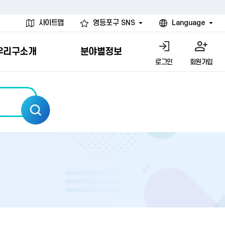
사이트맵
영등포구 SNS
Language
우리구소개
분야별정보
로그인
회원가입
행물
시설
고
사
개
청년 행정체험단
행정서비스헌장
계약정보공개
친선결연도시
그림이야기
환경
문고)
내
내
헌장제
신청안내
계약참여 절차안내
카드뉴스
국내
환경소식
헌장운영현황
신청하기
부서별 발주분야
국외
영등포환경현황
공통이행기준
신청확인
입찰공고
우호협력도시
오존발령안내
개별이행기준
개찰결과
친선도시 할인혜택
먼지예보경보제
터
연간발주계획
미세먼지 비상저감 조치
터
개
전체계약정보
에코마일리지
관리 안내
하도급계약정보
청소민원