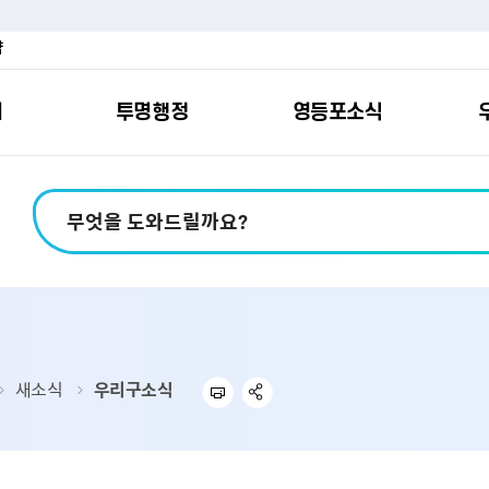
약
여
투명행정
영등포소식
포소개
안내
마당
시책
소식
지
영등포소식지
일자리/교육
분야별민원
칭찬합니다
예산공개
구청안내
영등포간
관내주요
민원신
설문조
정보공
교통
포
스
여권
칭찬합니다
예산서 보기
영등포소식지
조직도
찾아가는 문화강좌
민원상담(국민신
온라인 설문조사
정보공개제도안
홍보자료
교육시설
버스전용차로안
평가
소득
가족관계등록
결산서 보기
어린이소식지
업무찾기
영등포구 강사뱅크
부정불량식품
사전정보공표
기록자료
문화시설
공영주차장
터넷발급민원）
내지도
전입자 맞춤 안내서비스
재정공시
시니어소식지
찾아오시는길
채용정보
환경신문고
조직정보
체육시설
공유주차
기
직변천사
세무
중기지방재정계획
다문화소식지
동주민센터
장애인일자리정보
공익신고
공공데이터 개방
복지시설
대중교통안내
새소식
우리구소식
부동산/지적
기금운용계획
영등포소식지 광고신청
통합 신청사 소개
예산낭비신고센
업무추진비 공개
공유시설
자전거보관대
제
포
명 유래
청소
세입·세출예산 운용현황
규제개혁신고센
상품권 내역 공
교통유발부담금
랑기부제
환경
주민참여예산
회의자료 공개
기업체 교통수요