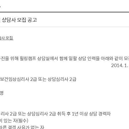
톱서비스
건축/주택
주민참여방
감사활동 공개
자전거 교통안전
7
제 안내
도
림신청
단체
차량/주차/도로
보조사업 공시
정책실명제
영등포구민 자전
 상담사 모집 공고
거소이전신고
상실적
부서자료실
건축물 부설주차
사업
원처리
정책자
영등포구자치법
자동차 무보험 운
담사 모집
신청 민원
료지원
공유재산 안내
 대기현황
프로젝트
행정처분결과
진을 위해 힐링캠프 상담실에서 함께 일할 상담 인력을 아래와 같이 모
/안전
행정
도시/주택
부동
14. 1. 
재개발
도로명주소 부여
신보건임상심리사 2급 또는 상담심리사 2급
원제도
재건축
청년 중개보수 
1명
재개발·재건축 상담센터
불법중개행위신고
원 주민추천
행동요령
지역주택조합
전월세정보마당
춤 안전교육
소규모주택정비사업
토지등급열람
사 2급 또는 상담심리사 2급 취득 후 1년 이상 상담 경력자
지구단위계획
영등포구 측량기
이 있는 자(필수)
2040도시기본계획
바뀐지번 찾기
따른 결격 사유가 없는 자