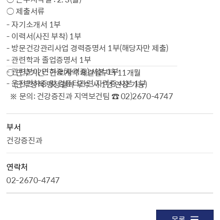
○ 제출서류
- 자기소개서 1부
- 이력서(사진 부착) 1부
- 방문건강관리사업 경력증명서 1부(해당자만 제출)
- 관련학과 졸업증명서 1부
- 관련분야 면허증(자격증) 사본 1부
○ 근무기간 : 근로계약 체결일부터 11개월
- 운전면허증 및 컴퓨터관련 자격증 사본 1부
(근무성적 평정결과 우수 시 1년 연장 가능)
※ 문의: 건강증진과 지역보건팀 ☎ 02)2670-4747
부서
건강증진과
연락처
02-2670-4747
목록