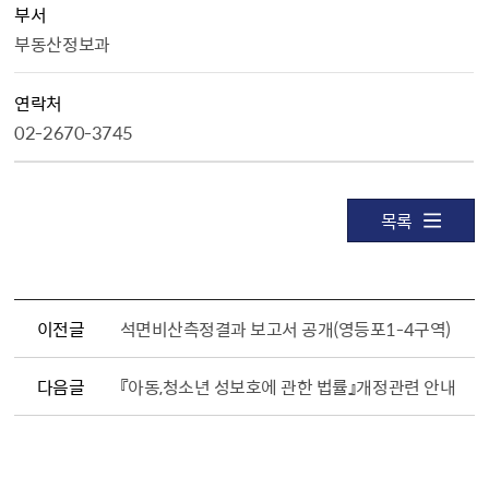
부서
부동산정보과
연락처
02-2670-3745
목록
이전글
석면비산측정결과 보고서 공개(영등포1-4구역)
다음글
『아동,청소년 성보호에 관한 법률』개정관련 안내