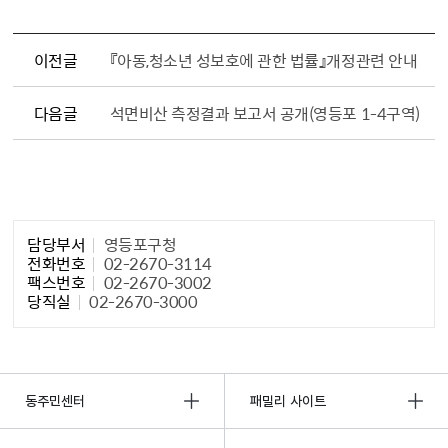
이전글
『아동,청소년 성보호에 관한 법률』개정관련 안내
다음글
석면비산 측정결과 보고서 공개(영등포 1-4구역)
담당자 정보1
담당부서
영등포구청
전화번호
02-2670-3114
팩스번호
02-2670-3002
당직실
02-2670-3000
동주민센터
패밀리 사이트