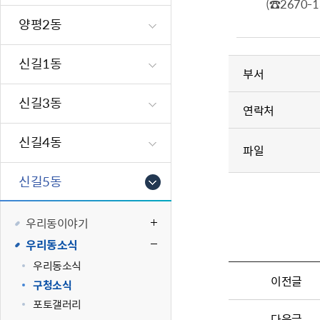
(☎2670-1
재난·안전시
양평2동
빗물펌프장 현
양수기 사용방
신길1동
부서
영등포통합관
풍수해·지진
신길3동
연락처
구민생활안전
신길4동
파일
신길5동
우리동이야기
우리동소식
우리동소식
이전글
구청소식
포토갤러리
다음글