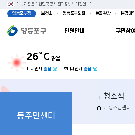
본문 바로가기
주메뉴 바로가기
이 누리집은 대한민국 공식 전자정부 누리집입니다.
영등포구청
보건소
영등포구의회
문화관광
통합예
민원안내
구민참
26˚C
맑음
민원안내
구민참여
투명행정
영등포소식
우리구소개
분야별정보
영등
민원
참여
주요
새
복
미세먼지
좋음
초미세먼지
좋음
민원서식
구민제안
달라지는 영등
우리구소식
일반현황
맞춤복지서비
자주하는질문
업무계획 및 
고시공고
영등포 인구
기초생활·저
구청소식
정부24（인
채용정보
영등포구 관
임신출산보육
무인민원발급
보도자료
영등포구 조
아동·청소년
동주민센터
동주민센터
민원후견인제
영등포사진관
지역특성
노인복지
사전심사청구
아카이브영등
동 명칭 및 지
장애인 복지
고향사
어디서나민원
영등포구보
영등포발자취
여성복지