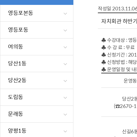
폐업신고원스
타기관소식
영등포상징물
기타복지
작성일
2013.11.0
고향사랑기부
영등포본동
편리한 민원제
카카오톡 알
영등포통계
복지시설 및 
기부하기
자치회관 하반기
체류지변경및
영등포구 수
복지도움
영등포동
화요 저녁 민
맞춤형복지행
♣ 수강대상 : 영
구술 및 전화 
국가자격응시
여의동
♣ 수 강 료 : 무료
민원실 실시간
청년 오운완 
♣ 신청기간 : 201
♣ 신청방법 : 해
당산1동
재난
적극
♣ 운영일정 및 내
당산2동
운영동
제도소개
재난상황알림
적극행정 지
민방위
도림동
당산2
소극행정 예방
안전생활상식
(☎2670-1
적극행정공무
재난유형별 
문래동
적극행정 알림
생애주기별 맞
안전점검의 날
양평1동
신길6
재난위험신고