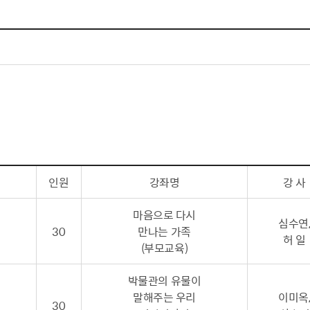
체험장
대금지급정보
공공건축물 석면정보
거보험
수의계약현황
석면해체일정 및 측정정보
장 개방 지원
제안서 평가결과 공개
생활환경 마을지도
규
계약관련서식
커피찌꺼기 재활용사업
행 조회
공무원사칭사례
가정용 소형감량기 지원사업
산
생활경제
인원
강좌명
강 사
사업
소비자종합정보
감면사업
착한가격업소
마음으로 다시
심수연
 센터
서민대부금융
30
만나는 가족
허 일
상생장터
(부모교육)
영등포지역상품권
박물관의 유물이
준점
전통시장 및 상점가
말해주는 우리
이미옥
30
사회적경제기업