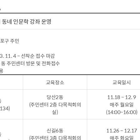
톱서비스
건축/주택
주민참여방
감사활동 공개
자전거 교통안전
6
제 안내
도
림신청
단체
차량/주차/도로
보조사업 공시
정책실명제
영등포구민 자전
 동네 인문학 강좌 운영
거소이전신고
상실적
부서자료실
건축물 부설주차
사업
원처리
정책자
영등포구자치법
자동차 무보험 운
등포구 주민
신청 민원
료지원
공유재산 안내
 대기현황
프로젝트
행정처분결과
3. 11. 4 ~ 선착순 접수 마감
당 동 주민센터 방문 및 전화접수
/안전
행정
도시/주택
부동
용
교육장소
교육일시
재개발
도로명주소 부여
원제도
재건축
청년 중개보수 
당산2동
11.18 ~ 12. 9
동
재개발·재건축 상담센터
불법중개행위신고
(주민센터 2층 다목적회의
매주 월요일
134)
원 주민추천
행동요령
지역주택조합
전월세정보마당
실)
(14:00~16:00)
춤 안전교육
소규모주택정비사업
토지등급열람
지구단위계획
영등포구 측량기
신길6동
11.26 ~ 12.17
동
(주민센터 3층 다목적회의
2040도시기본계획
바뀐지번 찾기
매주 화요일