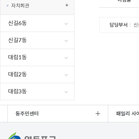
자치회관
신길6동
담당부서
신
신길7동
대림1동
대림2동
대림3동
동주민센터
패밀리 사