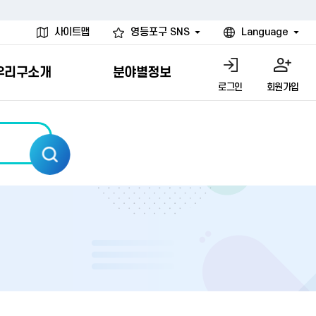
사이트맵
영등포구 SNS
Language
우리구소개
분야별정보
로그인
회원가입
행물
시설
고
사
개
청년 행정체험단
행정서비스헌장
계약정보공개
친선결연도시
그림이야기
환경
문고)
내
내
헌장제
신청안내
계약참여 절차안내
카드뉴스
국내
환경소식
헌장운영현황
신청하기
부서별 발주분야
국외
영등포환경현황
공통이행기준
신청확인
입찰공고
우호협력도시
오존발령안내
개별이행기준
개찰결과
친선도시 할인혜택
먼지예보경보제
터
연간발주계획
미세먼지 비상저감 조치
터
개
전체계약정보
에코마일리지
관리 안내
하도급계약정보
청소민원