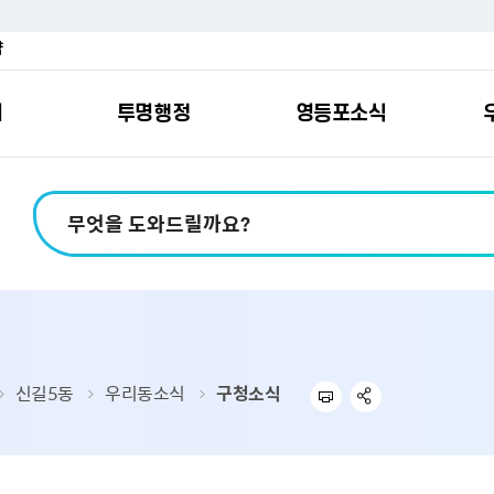
약
여
투명행정
영등포소식
포소개
안내
마당
시책
소식
지
영등포소식지
일자리/교육
분야별민원
칭찬합니다
예산공개
구청안내
영등포간
관내주요
민원신
설문조
정보공
교통
포
스
여권
칭찬합니다
예산서 보기
영등포소식지
조직도
찾아가는 문화강좌
민원상담(국민신
온라인 설문조사
정보공개제도안
홍보자료
교육시설
버스전용차로안
평가
소득
가족관계등록
결산서 보기
어린이소식지
업무찾기
영등포구 강사뱅크
부정불량식품
사전정보공표
기록자료
문화시설
공영주차장
터넷발급민원）
내지도
전입자 맞춤 안내서비스
재정공시
시니어소식지
찾아오시는길
채용정보
환경신문고
조직정보
체육시설
공유주차
기
직변천사
세무
중기지방재정계획
다문화소식지
동주민센터
장애인일자리정보
공익신고
공공데이터 개방
복지시설
대중교통안내
신길5동
우리동소식
구청소식
부동산/지적
기금운용계획
영등포소식지 광고신청
통합 신청사 소개
예산낭비신고센
업무추진비 공개
공유시설
자전거보관대
제
포
명 유래
청소
세입·세출예산 운용현황
규제개혁신고센
상품권 내역 공
교통유발부담금
랑기부제
환경
주민참여예산
회의자료 공개
기업체 교통수요