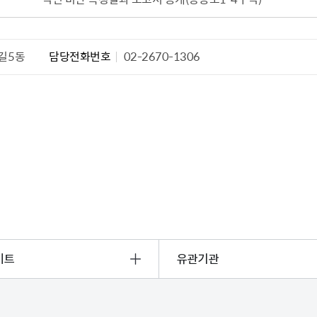
길5동
담당전화번호
02-2670-1306
이트
유관기관