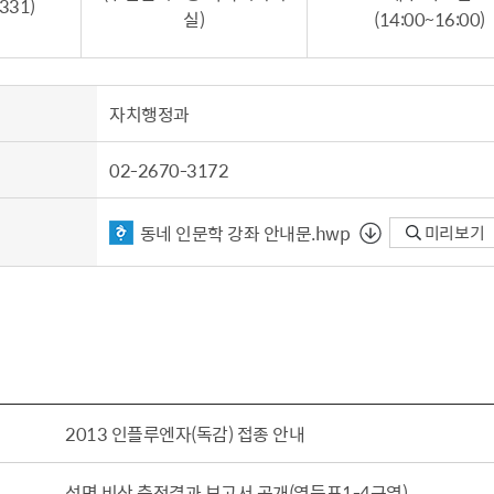
331)
실)
(14:00~16:00)
설물
서울영등포 공공주택사업
영등포구 부동
황
대선제분 일대 도시정비형 재
개업공인중개사
개발사업
법
토지거래허가
자치행정과
문래동도시환경정비사업
제센터
재정비촉진사업
재해보험
02-2670-3172
주거환경관리사업
보험
서울시 정비사업 정보몽땅
동네 인문학 강좌 안내문.hwp
미리보기
공동주택 관리정보
관리사무소 시스템
공동주택 이행하자보증보험
서울도시공간포털
자료실
2013 인플루엔자(독감) 접종 안내
석면 비산 측정결과 보고서 공개(영등포1-4구역)