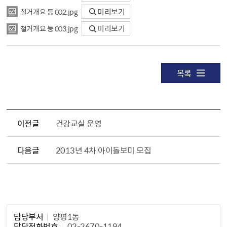
철거개요 등 002.jpg
미리보기
철거개요 등 003.jpg
미리보기
목록
이전글
건강교실 운영
다음글
2013년 4차 아이돌보미 모집
담당자 정보1
담당부서
양평1동
담당전화번호
02-2670-1194