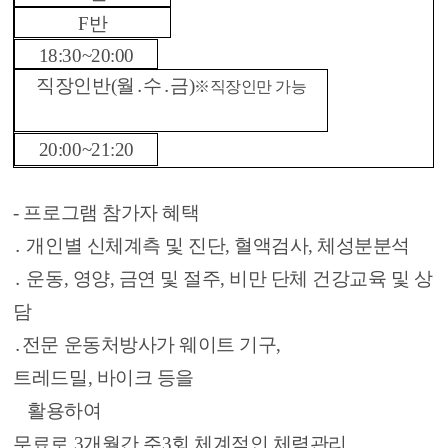
F반
18:30~20:00
직장인반(월․수․금)
※직장인만 가능
20:00~21:20
- 프로그램 참가자 혜택
․ 개인별 신체계측 및 진단, 혈액검사, 체성분분석
․ 운동, 영양, 금연 및 절주, 비만 단체 건강교육 및 상
담
․
전문 운동처방사가 웨이트 기구,
트레드밀, 바이크 등을
활용하여
무료로 3개월간 주3회 체계적인 체력관리