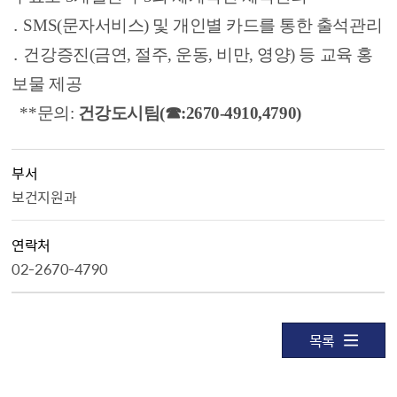
․ SMS(문자서비스) 및 개인별 카드를 통한 출석관리
․ 건강증진(금연, 절주, 운동, 비만, 영양) 등 교육 홍
보물 제공
**문의:
건강도시팀(☎:2670-4910,4790)
부서
보건지원과
연락처
02-2670-4790
목록