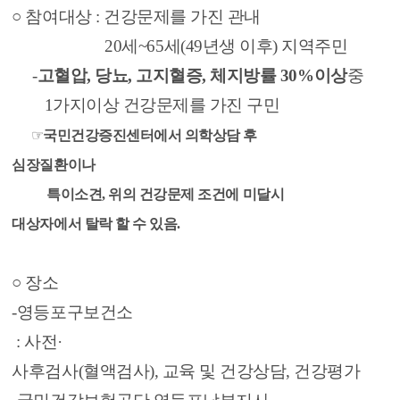
○ 참여대상 : 건강문제를 가진 관내
20세~65세(49년생 이후) 지역주민
-
고혈압, 당뇨, 고지혈증, 체지방률 30%이상
중
1가지이상 건강문제를 가진 구민
☞
국민건강증진센터에서 의학상담 후
심장질환이나
특이소견, 위의 건강문제 조건에 미달시
대상자에서 탈락 할 수 있음.
○ 장소
-
영등포구보건소
: 사전
·
사후검사(혈액검사), 교육 및 건강상담, 건강평가