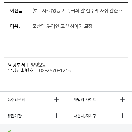
이전글
(보도자료)영등포구, 국회 앞 현수막 자취 감춘 비결은?
다음글
출산맘 S-라인 교실 참여자 모집
담당자 정보1
담당부서
양평2동
담당전화번호
02-2670-1215
동주민센터
패밀리 사이트
유관기관
서울시/자치구