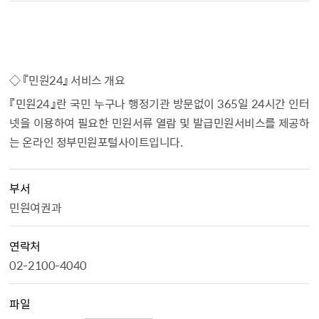
◇ 『민원24』 서비스 개요
『민원24』란 국민 누구나 행정기관 방문없이 365일 24시간 인터
넷을 이용하여 필요한 민원서류 열람 및 발급민원서비스를 제공하
는 온라인 정부민원포털사이트입니다.
부서
민원여권과
연락처
02-2100-4040
파일