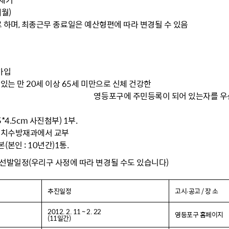
설물
서울영등포 공공주택사업
영등포구 부동
개월)
 하며, 최종근무 종료일은 예산형편에 따라 변경될 수 있음
황
대선제분 일대 도시정비형 재
개업공인중개사
개발사업
법
토지거래허가
문래동도시환경정비사업
제센터
재정비촉진사업
재해보험
 가입
주거환경관리사업
 있는 만 20세 이상 65세 미만으로 신체 건강한
보험
영등포구에 주민등록이 되어 있는자를 우
서울시 정비사업 정보몽땅
공동주택 관리정보
*4.5cm 사진첨부) 1부.
관리사무소 시스템
치수방재과에서 교부
공동주택 이행하자보증보험
본인 : 10년간)1통.
서울도시공간포털
 선발일정(우리구 사정에 따라 변경될 수도 있습니다)
자료실
추진일정
고시∙공고 / 장 소
2012. 2. 11 ~ 2. 22
영등포구 홈페이지
(11일간)