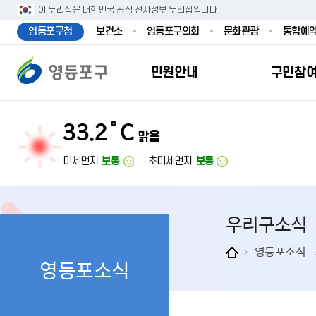
본문 바로가기
주메뉴 바로가기
이 누리집은 대한민국 공식 전자정부 누리집입니다.
영등포구청
보건소
영등포구의회
문화관광
통합예
민원안내
구민참
33.2˚C
맑음
민원안내
구민참여
투명행정
영등포소식
우리구소개
분야별정보
영등
민원
참여
주요
새
복
미세먼지
보통
초미세먼지
보통
민원서식
구민제안
달라지는 영등
우리구소식
일반현황
맞춤복지서비
자주하는질문
업무계획 및 
고시공고
영등포 인구
기초생활·저
우리구소식
정부24（인
채용정보
영등포구 관
임신출산보육
무인민원발급
보도자료
영등포구 조
아동·청소년
영등포소식
영등포소식
민원후견인제
영등포사진관
지역특성
노인복지
사전심사청구
아카이브영등
동 명칭 및 지
장애인 복지
고향사
어디서나민원
영등포구보
영등포발자취
여성복지