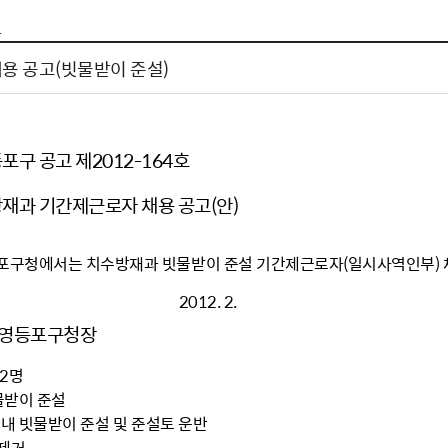
톱서비스
건축/주택
주민참여방
감사활동 공개
자전거 교통안전
1
제 안내
도
림신청
단체
차량/주차/도로
보조사업 공시
정책실명제
영등포구민 자전
용 공고(빗물받이 준설)
거소이전신고
상실적
부서자료실
건축물 부설주차
사업
원처리
정책자
영등포구자치법
자동차 무보험 운
신청 민원
료지원
공유재산 안내
구 공고 제2012-164호
 대기현황
프로젝트
행정처분결과
재과 기간제근로자 채용 공고(안)
/안전
행정
도시/주택
부동
구청에서는 치수방재과 빗물받이 준설 기간제근로자(일시사역인부) 
재개발
도로명주소 부여
원제도
재건축
청년 중개보수 
12. 2.
재개발·재건축 상담센터
불법중개행위신고
 영등포구청장
원 주민추천
행동요령
지역주택조합
전월세정보마당
12명
춤 안전교육
소규모주택정비사업
토지등급열람
빗물받이 준설
지구단위계획
영등포구 측량기
 관내 빗물받이 준설 및 준설토 운반
2040도시기본계획
바뀐지번 찾기
제거