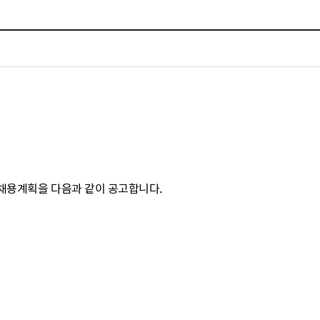
체험장
대금지급정보
공공건축물 석면정보
거보험
수의계약현황
석면해체일정 및 측정정보
장 개방 지원
제안서 평가결과 공개
생활환경 마을지도
규
계약관련서식
커피찌꺼기 재활용사업
행 조회
공무원사칭사례
가정용 소형감량기 지원사업
산
생활경제
채용계획을 다음과 같이 공고합니다.
사업
소비자종합정보
감면사업
착한가격업소
 센터
서민대부금융
상생장터
영등포지역상품권
준점
전통시장 및 상점가
사회적경제기업