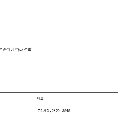
산정보광장
중소기업 창업지원센터 운영
 자율점검
중소기업지원
공장 현황
맞춤형입찰정보
담배소매인 지정 사전컨설팅
선순위에 따라 선발
비고
문의사항 ; 2670 - 3848