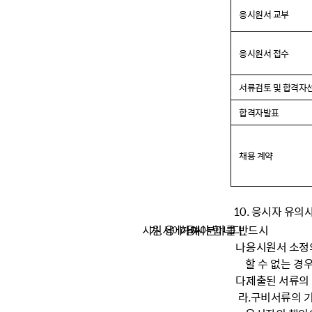
응시원서 교부
응시원서 접수
서류검토 및 합격자
합격자발표
채용 계약
10. 응시자 유의
가. 응
시원서에 응시분야를 반드시
기재
하여야 합니다.
나.
응시원서 소정
할 수 없는 경우
다.
제출된 서류의 
라.
구비서류의 기