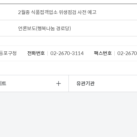
2월중 식품접객업소 위생점검 사전 예고
언론보도(행복나눔 경로당)
등포구청
전화번호
02-2670-3114
팩스번호
02-2670
이트
유관기관