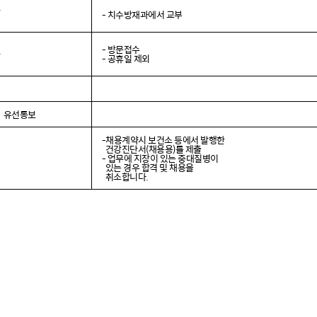
과
- 치수방재과에서 교부
- 방문접수
과
- 공휴일 제외
 유선통보
-
채용계약시 보건소 등에서 발행한
건강진단서(채용용)를 제출
- 업무에 지장이 있는 중대질병이
있는 경우 합격 및 채용을
취소합니다.