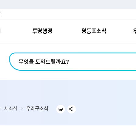
약
여
투명행정
영등포소식
포소개
안내
마당
시책
소식
지
영등포소식지
일자리/교육
분야별민원
칭찬합니다
예산공개
구청안내
영등포간
관내주요
민원신
설문조
정보공
교통
포
스
여권
칭찬합니다
예산서 보기
영등포소식지
조직도
찾아가는 문화강좌
민원상담(국민신
온라인 설문조사
정보공개제도안
홍보자료
교육시설
버스전용차로안
평가
소득
가족관계등록
결산서 보기
어린이소식지
업무찾기
영등포구 강사뱅크
부정불량식품
사전정보공표
기록자료
문화시설
공영주차장
터넷발급민원）
내지도
전입자 맞춤 안내서비스
재정공시
시니어소식지
찾아오시는길
채용정보
환경신문고
조직정보
체육시설
공유주차
기
직변천사
세무
중기지방재정계획
다문화소식지
동주민센터
장애인일자리정보
공익신고
공공데이터 개방
복지시설
대중교통안내
새소식
우리구소식
부동산/지적
기금운용계획
영등포소식지 광고신청
통합 신청사 소개
예산낭비신고센
업무추진비 공개
공유시설
자전거보관대
제
포
명 유래
청소
세입·세출예산 운용현황
규제개혁신고센
상품권 내역 공
교통유발부담금
랑기부제
환경
주민참여예산
회의자료 공개
기업체 교통수요