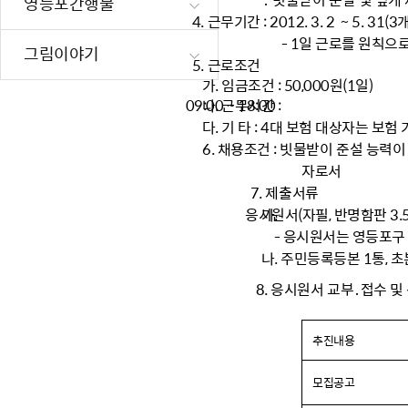
영등포간행물
재난·안전시
4. 근무기간 : 2012. 3. 2 ~ 5. 31(3
- 1일 근로를 원칙으로
빗물펌프장 현
그림이야기
5. 근로조건
양수기 사용방
가. 임금조건 : 50,000원(1일)
영등포통합관
나. 근무시간 :
09:00 ~ 18:00
풍수해·지진
다. 기 타 : 4대 보험 대상자는 보험
6. 채용조건 : 빗물받이 준설 능력이
구민생활안전
자로서
7. 제출서류
가.
응시원서(자필, 반명함판 3.5
- 응시원서는 영등포구 
나. 주민등록등본 1통, 초본(
8. 응시원서 교부․접수 및
추진내용
모집공고