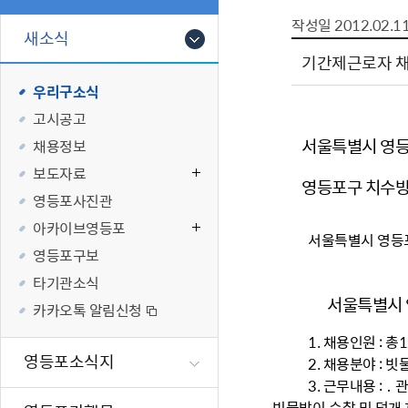
폐업신고원스
타기관소식
영등포상징물
기타복지
작성일
2012.02.1
고향사랑기부
새소식
편리한 민원제
카카오톡 알
영등포통계
복지시설 및 
기부하기
기간제근로자 채
체류지변경및
영등포구 수
복지도움
우리구소식
화요 저녁 민
맞춤형복지행
고시공고
구술 및 전화 
국가자격응시
서울특별시 영등포
채용정보
민원실 실시간
청년 오운완 
보도자료
영등포구 치수방
재난
적극
영등포사진관
아카이브영등포
서울특별시 영등포
제도소개
재난상황알림
영등포구보
적극행정 지
민방위
20
타기관소식
소극행정 예방
안전생활상식
서울특별시
카카오톡 알림신청
적극행정공무
재난유형별 
1. 채용인원 : 총
적극행정 알림
생애주기별 맞
영등포소식지
2. 채용분야 : 
안전점검의 날
3. 근무내용 : ․
재난위험신고
․ 빗물받이 순찰 및 덮개 