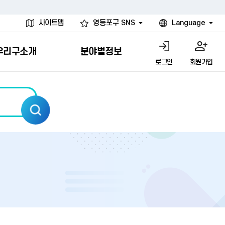
사이트맵
영등포구 SNS
Language
우리구소개
분야별정보
로그인
회원가입
행물
시설
고
사
개
청년 행정체험단
행정서비스헌장
계약정보공개
친선결연도시
그림이야기
환경
문고)
내
내
헌장제
신청안내
계약참여 절차안내
카드뉴스
국내
환경소식
헌장운영현황
신청하기
부서별 발주분야
국외
영등포환경현황
공통이행기준
신청확인
입찰공고
우호협력도시
오존발령안내
개별이행기준
개찰결과
친선도시 할인혜택
먼지예보경보제
터
연간발주계획
미세먼지 비상저감 조치
터
개
전체계약정보
에코마일리지
관리 안내
하도급계약정보
청소민원