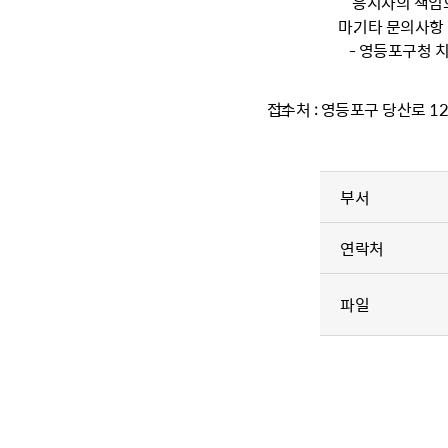
응시자의 책임으
마.
기타 문의사항
- 영등포구청 치
접수처 : 영등포구 당산로 1
□
부서
연락처
파일