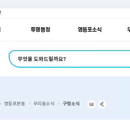
약
여
투명행정
영등포소식
포소개
안내
마당
시책
소식
지
영등포소식지
일자리/교육
분야별민원
칭찬합니다
예산공개
구청안내
영등포간
관내주요
민원신
설문조
정보공
교통
포
스
여권
칭찬합니다
예산서 보기
영등포소식지
조직도
찾아가는 문화강좌
민원상담(국민신
온라인 설문조사
정보공개제도안
홍보자료
교육시설
버스전용차로안
평가
소득
가족관계등록
결산서 보기
어린이소식지
업무찾기
영등포구 강사뱅크
부정불량식품
사전정보공표
기록자료
문화시설
공영주차장
터넷발급민원）
내지도
전입자 맞춤 안내서비스
재정공시
시니어소식지
찾아오시는길
채용정보
환경신문고
조직정보
체육시설
공유주차
기
직변천사
세무
중기지방재정계획
다문화소식지
동주민센터
장애인일자리정보
공익신고
공공데이터 개방
복지시설
대중교통안내
영등포본동
우리동소식
구청소식
부동산/지적
기금운용계획
영등포소식지 광고신청
통합 신청사 소개
예산낭비신고센
업무추진비 공개
공유시설
자전거보관대
제
포
명 유래
청소
세입·세출예산 운용현황
규제개혁신고센
상품권 내역 공
교통유발부담금
랑기부제
환경
주민참여예산
회의자료 공개
기업체 교통수요