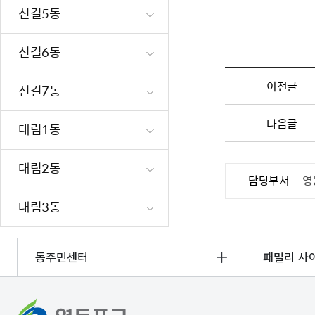
신길5동
신길6동
이전글
신길7동
다음글
대림1동
대림2동
담당부서
영
대림3동
동주민센터
패밀리 사