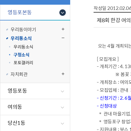
폐업신고원스
타기관소식
영등포상징물
기타복지
작성일
2012.02.0
고향사랑기부
영등포본동
편리한 민원제
카카오톡 알
영등포통계
복지시설 및 
기부하기
제8회 한강 여
체류지변경및
영등포구 수
복지도움
우리동이야기
화요 저녁 민
맞춤형복지행
우리동소식
구술 및 전화 
국가자격응시
오는 4월 개최되는
우리동소식
민원실 실시간
청년 오운완 
구청소식
[ 모집개요 ]
재난
적극
포토갤러리
- 개최기간 : 4. 13
자치회관
※ 봄꽃 개화시
제도소개
재난상황알림
- 개최장소 : 여
적극행정 지
민방위
- 모집업체 : 관내
영등포동
소극행정 예방
안전생활상식
- 신청기간 : 2. 6월)
적극행정공무
재난유형별 
- 신청대상
여의동
적극행정 알림
생애주기별 맞
＊ 관내 마을기업
안전점검의 날
＊ 영등포구 창업
당산1동
재난위험신고
- 지원내용 : 부스