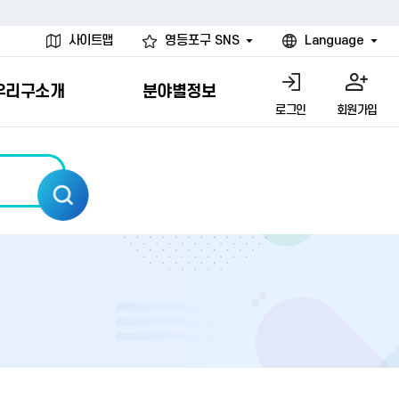
사이트맵
영등포구 SNS
Language
우리구소개
분야별정보
로그인
회원가입
행물
시설
고
사
개
청년 행정체험단
행정서비스헌장
계약정보공개
친선결연도시
그림이야기
환경
문고)
내
내
헌장제
신청안내
계약참여 절차안내
카드뉴스
국내
환경소식
헌장운영현황
신청하기
부서별 발주분야
국외
영등포환경현황
공통이행기준
신청확인
입찰공고
우호협력도시
오존발령안내
개별이행기준
개찰결과
친선도시 할인혜택
먼지예보경보제
터
연간발주계획
미세먼지 비상저감 조치
터
개
전체계약정보
에코마일리지
관리 안내
하도급계약정보
청소민원