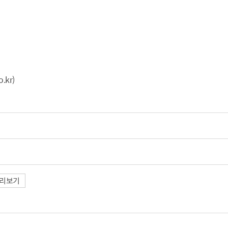
산정보광장
중소기업 창업지원센터 운영
 자율점검
중소기업지원
공장 현황
맞춤형입찰정보
담배소매인 지정 사전컨설팅
.kr)
리보기