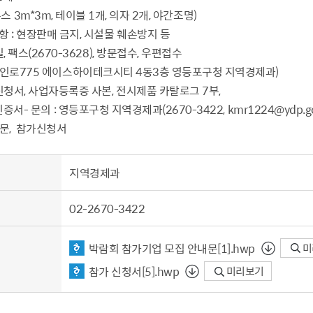
3m, 테이블 1개, 의자 2개, 야간조명)
설물
서울영등포 공공주택사업
영등포구 부동
항 : 현장판매 금지, 시설물 훼손방지 등
황
대선제분 일대 도시정비형 재
개업공인중개사
, 팩스(2670-3628), 방문접수, 우편접수
개발사업
법
토지거래허가
경인로775 에이스하이테크시티 4동3층 영등포구청 지역경제과)
문래동도시환경정비사업
제센터
가신청서, 사업자등록증 사본, 전시제품 카탈로그 7부,
재정비촉진사업
재해보험
증서
- 문의 : 영등포구청 지역경제과(2670-3422, kmr1224@ydp.go
주거환경관리사업
보험
내문, 참가신청서
서울시 정비사업 정보몽땅
공동주택 관리정보
지역경제과
관리사무소 시스템
공동주택 이행하자보증보험
02-2670-3422
서울도시공간포털
자료실
박람회 참가기업 모집 안내문[1].hwp
미
참가 신청서[5].hwp
미리보기