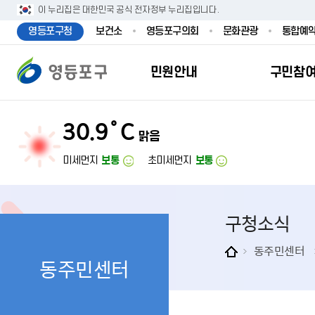
본문 바로가기
주메뉴 바로가기
이 누리집은 대한민국 공식 전자정부 누리집입니다.
영등포구청
보건소
영등포구의회
문화관광
통합예
민원안내
구민참
30.9˚C
맑음
민원안내
구민참여
투명행정
영등포소식
우리구소개
분야별정보
영등
민원
참여
주요
새
복
미세먼지
보통
초미세먼지
보통
민원서식
구민제안
달라지는 영등
우리구소식
일반현황
맞춤복지서비
자주하는질문
업무계획 및 
고시공고
영등포 인구
기초생활·저
구청소식
정부24（인
채용정보
영등포구 관
임신출산보육
무인민원발급
보도자료
영등포구 조
아동·청소년
동주민센터
동주민센터
민원후견인제
영등포사진관
지역특성
노인복지
사전심사청구
아카이브영등
동 명칭 및 지
장애인 복지
고향사
어디서나민원
영등포구보
영등포발자취
여성복지