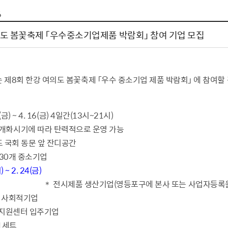
톱서비스
건축/주택
주민참여방
감사활동 공개
자전거 교통안전
6
제 안내
도
림신청
단체
차량/주차/도로
보조사업 공시
정책실명제
영등포구민 자전
의도 봄꽃축제 「우수중소기업제품 박람회」 참여 기업 모집
거소이전신고
상실적
부서자료실
건축물 부설주차
사업
원처리
정책자
영등포구자치법
자동차 무보험 운
신청 민원
료지원
공유재산 안내
 제8회 한강 여의도 봄꽃축제 「우수 중소기업 제품 박람회」 에 참여할
 대기현황
프로젝트
행정처분결과
/안전
행정
도시/주택
부동
(금) ~ 4. 16(금) 4일간(13시~21시)
기에 따라 탄력적으로 운영 가능
재개발
도로명주소 부여
의도 국회 동문 앞 잔디공간
원제도
재건축
청년 중개보수 
 30개 중소기업
재개발·재건축 상담센터
불법중개행위신고
 ~ 2. 24(금)
원 주민추천
행동요령
지역주택조합
전월세정보마당
＊ 전시제품 생산기업(영등포구에 본사 또는 사업자등록을
춤 안전교육
소규모주택정비사업
토지등급열람
, 사회적기업
지구단위계획
영등포구 측량기
지원센터 입주기업
2040도시기본계획
바뀐지번 찾기
 1세트