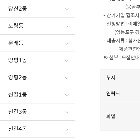
(몽골부스 3m*
재난·안전시
당산2동
- 참가기업 협조사
빗물펌프장 현
- 신청방법 : 이메일
도림동
양수기 사용방
(영등포구 
영등포통합관
- 제출서류 : 참
문래동
풍수해·지진
제품관련인
구민생활안전
※
첨부 : 모집안
양평1동
양평2동
부서
연락처
신길1동
신길3동
파일
신길4동