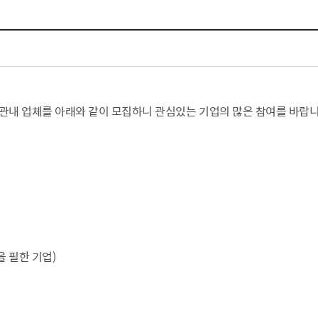
체험장
대금지급정보
공공건축물 석면정보
거보험
수의계약현황
석면해체일정 및 측정정보
장 개방 지원
제안서 평가결과 공개
생활환경 마을지도
규
계약관련서식
커피찌꺼기 재활용사업
행 조회
공무원사칭사례
가정용 소형감량기 지원사업
 관내 업체를 아래와 같이 모집하니 관심있는 기업의 많은 참여를 바랍
산
생활경제
사업
소비자종합정보
감면사업
착한가격업소
 센터
서민대부금융
상생장터
 필한 기업)
영등포지역상품권
준점
전통시장 및 상점가
사회적경제기업