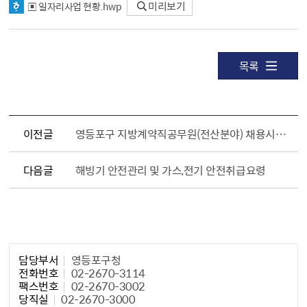
▣ 일자리사업 현황.hwp
미리보기
목록
이전글
영등포구 지방계약직공무원(전산분야) 채용시험 시행계획 공고
다음글
해빙기 안전관리 및 가스,전기 안전취급요령
담당자 정보1
담당부서
영등포구청
전화번호
02-2670-3114
팩스번호
02-2670-3002
당직실
02-2670-3000