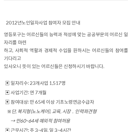
2012년
노인일자사업 참여자 모집 안내
영등포구는 어르신들의 능력과 적성에 맞는 공공부문의 어르신 일
자리를 마련
하고, 사회적 역할과 경제적 수입을 원하시는 어르신들의 참여를
기다리고
있사오니 뜻이 있는 어르신들은 신청하시기 바랍니다.
▣ 일자리수: 23개사업 1,517명
▣ 사업기간: 연 7개월
▣ 참여대상: 만 65세 이상 기초노령연금수급자
※
단, 복지형(노노케어), 교육, 시장 ․ 인력파견형
→ 만60~64세 예외적 참여허용
▣ 근무시간: 주 3~4일, 일 3~4시간