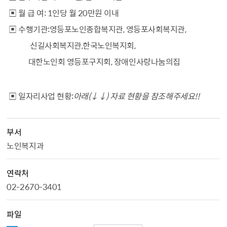
▣ 월 급 여: 1인당 월 20만원 이내
▣ 수행기관:
영등포노인종합복지관, 영등포사회복지관,
신길사회복지관,
한국노인복지회,
대한노인회 영등포구지회, 장애인사랑나눔의집
▣ 일자리사업 현황:
아래(↓↓) 자료 현황을 참조해주세요!!
부서
노인복지과
연락처
02-2670-3401
파일