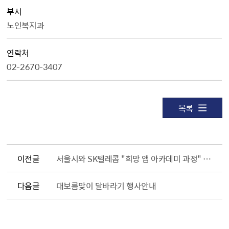
부서
노인복지과
연락처
02-2670-3407
목록
이전글
서울시와 SK텔레콤 "희망 앱 아카데미 과정" 무료 수강생 모집
다음글
대보름맞이 달바라기 행사안내