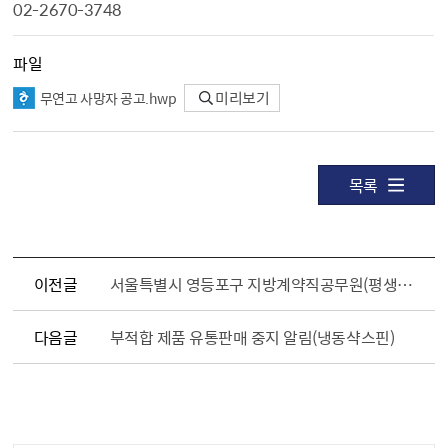
02-2670-3748
파일
무연고 사망자 공고.hwp
미리보기
목록
이전글
서울특별시 영등포구 지방계약직공무원(평생교육사) 채용공고
다음글
부적합 제품 유통판매 중지 알림(냉동샥스핀)
담당자 정보1