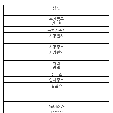
성 명
주민등록
번 호
등록기준지
사망일시
사망장소
사망원인
처리
방법
주 소
안치장소
김남수
660627-
1******