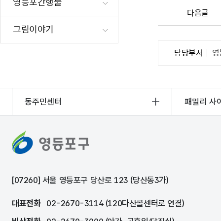
영등포간행물
재난·안전시
다음글
빗물펌프장 현
그림이야기
양수기 사용방
담당부서
영
영등포통합관
풍수해·지진
구민생활안전
동주민센터
패밀리 사
[07260] 서울 영등포구 당산로 123 (당산동3가)
대표전화
02-2670-3114 (120다산콜센터로 연결)