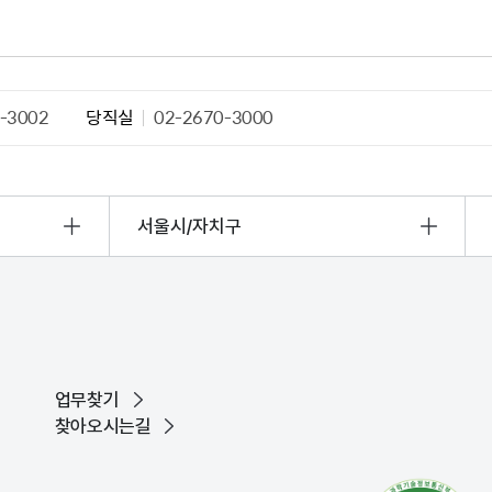
산정보광장
중소기업 창업지원센터 운영
 자율점검
중소기업지원
공장 현황
-3002
당직실
02-2670-3000
맞춤형입찰정보
담배소매인 지정 사전컨설팅
서울시/자치구
업무찾기
찾아오시는길