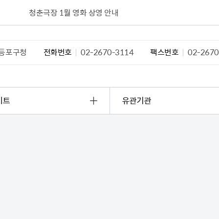
설물
서울영등포 공공주택사업
영등포구 부동
청춘극장 1월 영화 상영 안내
황
대선제분 일대 도시정비형 재
개업공인중개사
개발사업
법
토지거래허가
문래동도시환경정비사업
등포구청
전화번호
02-2670-3114
팩스번호
02-2670
제센터
재정비촉진사업
재해보험
주거환경관리사업
보험
서울시 정비사업 정보몽땅
이트
유관기관
공동주택 관리정보
관리사무소 시스템
공동주택 이행하자보증보험
서울도시공간포털
자료실