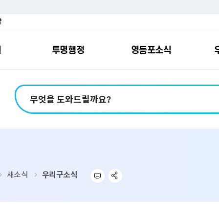
약
여
투명행정
영등포소식
포소개
안내
마당
시책
소식
지
영등포소식지
일자리/교육
분야별민원
칭찬합니다
예산공개
구청안내
영등포간
관내주요
민원신
설문조
정보공
교통
포
스
여권
칭찬합니다
예산서 보기
영등포소식지
조직도
찾아가는 문화강좌
민원상담(국민신
온라인 설문조사
정보공개제도안
홍보자료
교육시설
버스전용차로안
평가
소득
가족관계등록
결산서 보기
어린이소식지
업무찾기
영등포구 강사뱅크
부정불량식품
사전정보공표
기록자료
문화시설
공영주차장
터넷발급민원）
내지도
전입자 맞춤 안내서비스
재정공시
시니어소식지
찾아오시는길
채용정보
환경신문고
조직정보
체육시설
공유주차
기
직변천사
세무
중기지방재정계획
다문화소식지
동주민센터
장애인일자리정보
공익신고
공공데이터 개방
복지시설
대중교통안내
새소식
우리구소식
부동산/지적
기금운용계획
영등포소식지 광고신청
통합 신청사 소개
예산낭비신고센
업무추진비 공개
공유시설
자전거보관대
제
포
명 유래
청소
세입·세출예산 운용현황
규제개혁신고센
상품권 내역 공
교통유발부담금
랑기부제
환경
주민참여예산
회의자료 공개
기업체 교통수요