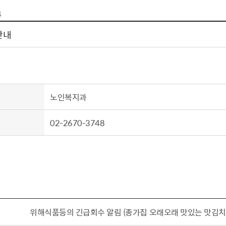
톱서비스
건축/주택
주민참여방
감사활동 공개
자전거 교통안전
4
제 안내
도
림신청
단체
차량/주차/도로
보조사업 공시
정책실명제
영등포구민 자전
안내
거소이전신고
상실적
부서자료실
건축물 부설주차
사업
원처리
정책자
영등포구자치법
자동차 무보험 운
신청 민원
료지원
공유재산 안내
 대기현황
프로젝트
행정처분결과
노인복지과
/안전
행정
도시/주택
부동
02-2670-3748
재개발
도로명주소 부여
원제도
재건축
청년 중개보수 
재개발·재건축 상담센터
불법중개행위신고
원 주민추천
행동요령
지역주택조합
전월세정보마당
춤 안전교육
소규모주택정비사업
토지등급열람
지구단위계획
영등포구 측량기
위해식품등의 긴급회수 알림 (종가집 오래오래 맛있는 맛김치
2040도시기본계획
바뀐지번 찾기