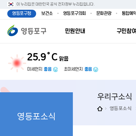
본문 바로가기
주메뉴 바로가기
이 누리집은 대한민국 공식 전자정부 누리집입니다.
영등포구청
보건소
영등포구의회
문화관광
통합예
민원안내
구민참
25.9˚C
맑음
민원안내
구민참여
투명행정
영등포소식
우리구소개
분야별정보
영등
민원
참여
주요
새
복
미세먼지
좋음
초미세먼지
좋음
민원서식
구민제안
달라지는 영등
우리구소식
일반현황
맞춤복지서비
자주하는질문
업무계획 및 
고시공고
영등포 인구
기초생활·저
우리구소식
정부24（인
채용정보
영등포구 관
임신출산보육
무인민원발급
보도자료
영등포구 조
아동·청소년
영등포소식
영등포소식
민원후견인제
영등포사진관
지역특성
노인복지
사전심사청구
아카이브영등
동 명칭 및 지
장애인 복지
고향사
어디서나민원
영등포구보
영등포발자취
여성복지