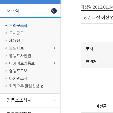
폐업신고원스
타기관소식
영등포상징물
기타복지
작성일
2012.01.0
고향사랑기부
새소식
편리한 민원제
카카오톡 알
영등포통계
복지시설 및 
기부하기
청춘극장 이전 
체류지변경및
영등포구 수
복지도움
우리구소식
화요 저녁 민
맞춤형복지행
고시공고
구술 및 전화 
국가자격응시
채용정보
민원실 실시간
청년 오운완 
보도자료
부서
재난
적극
영등포사진관
연락처
아카이브영등포
제도소개
재난상황알림
영등포구보
적극행정 지
민방위
타기관소식
소극행정 예방
안전생활상식
카카오톡 알림신청
적극행정공무
재난유형별 
적극행정 알림
생애주기별 맞
영등포소식지
안전점검의 날
이전글
재난위험신고