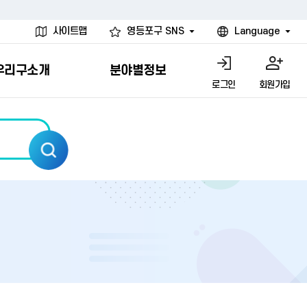
사이트맵
영등포구 SNS
Language
우리구소개
분야별정보
로그인
회원가입
행물
시설
고
사
개
청년 행정체험단
행정서비스헌장
계약정보공개
친선결연도시
그림이야기
환경
문고)
내
내
헌장제
신청안내
계약참여 절차안내
카드뉴스
국내
환경소식
헌장운영현황
신청하기
부서별 발주분야
국외
영등포환경현황
공통이행기준
신청확인
입찰공고
우호협력도시
오존발령안내
개별이행기준
개찰결과
친선도시 할인혜택
먼지예보경보제
터
연간발주계획
미세먼지 비상저감 조치
터
개
전체계약정보
에코마일리지
관리 안내
하도급계약정보
청소민원