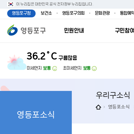
본문 바로가기
주메뉴 바로가기
이 누리집은 대한민국 공식 전자정부 누리집입니다.
영등포구청
보건소
영등포구의회
문화관광
통합예
민원안내
구민참
36.2˚C
구름많음
민원안내
구민참여
투명행정
영등포소식
우리구소개
분야별정보
영등
민원
참여
주요
새
복
미세먼지
보통
초미세먼지
보통
민원서식
구민제안
달라지는 영등
우리구소식
일반현황
맞춤복지서비
자주하는질문
업무계획 및 
고시공고
영등포 인구
기초생활·저
우리구소식
정부24（인
채용정보
영등포구 관
임신출산보육
무인민원발급
보도자료
영등포구 조
아동·청소년
영등포소식
영등포소식
민원후견인제
영등포사진관
지역특성
노인복지
사전심사청구
아카이브영등
동 명칭 및 지
장애인 복지
고향사
어디서나민원
영등포구보
영등포발자취
여성복지