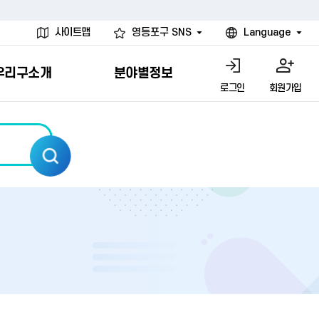
사이트맵
영등포구 SNS
Language
우리구소개
분야별정보
로그인
회원가입
행물
시설
고
사
개
청년 행정체험단
행정서비스헌장
계약정보공개
친선결연도시
그림이야기
환경
문고)
내
내
헌장제
신청안내
계약참여 절차안내
카드뉴스
국내
환경소식
헌장운영현황
신청하기
부서별 발주분야
국외
영등포환경현황
공통이행기준
신청확인
입찰공고
우호협력도시
오존발령안내
개별이행기준
개찰결과
친선도시 할인혜택
먼지예보경보제
터
연간발주계획
미세먼지 비상저감 조치
터
개
전체계약정보
에코마일리지
관리 안내
하도급계약정보
청소민원