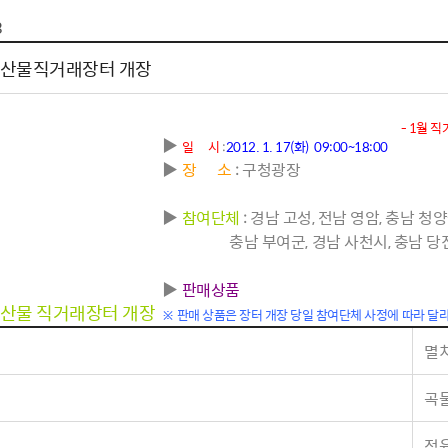
톱서비스
건축/주택
주민참여방
감사활동 공개
자전거 교통안전
3
제 안내
도
림신청
단체
차량/주차/도로
보조사업 공시
정책실명제
영등포구민 자전
수산물직거래장터 개장
거소이전신고
상실적
부서자료실
건축물 부설주차
사업
원처리
정책자
영등포구자치법
자동차 무보험 운
- 1월 
신청 민원
료지원
공유재산 안내
▶
일 시
:
2012. 1. 17(화) 09:00~18:00
 대기현황
프로젝트
행정처분결과
▶
장 소
: 구청광장
/안전
행정
도시/주택
부동
▶
참여단체
: 경남 고성, 전남 영암, 충남 청양
충남 부여군, 경남 사천시, 충남 당진군,
재개발
도로명주소 부여
▶
판매상품
원제도
재건축
청년 중개보수 
수산물 직거래장터 개장
※ 판매 상품은 장터 개장 당일 참여단체 사정에 따라 달
재개발·재건축 상담센터
불법중개행위신고
멸치
원 주민추천
행동요령
지역주택조합
전월세정보마당
춤 안전교육
소규모주택정비사업
토지등급열람
곡물
지구단위계획
영등포구 측량기
2040도시기본계획
바뀐지번 찾기
정육