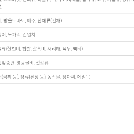
섯
산정보광장
중소기업 창업지원센터 운영
 자율점검
중소기업지원
, 방울토마토, 메주, 산채류(건채)
공장 현황
맞춤형입찰정보
어, 노가리, 건멸치
담배소매인 지정 사전컨설팅
류(찰현미, 찹쌀, 찰흑미, 서리태, 적두, 백티)
잎송편, 영광굴비, 젓갈류
(곰취 등), 장류(된장 등), 농산물, 장아찌, 메밀묵