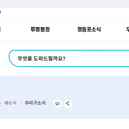
약
여
투명행정
영등포소식
포소개
안내
마당
시책
소식
지
영등포소식지
일자리/교육
분야별민원
칭찬합니다
예산공개
구청안내
영등포간
관내주요
민원신
설문조
정보공
교통
포
스
여권
칭찬합니다
예산서 보기
영등포소식지
조직도
찾아가는 문화강좌
민원상담(국민신
온라인 설문조사
정보공개제도안
홍보자료
교육시설
버스전용차로안
평가
소득
가족관계등록
결산서 보기
어린이소식지
업무찾기
영등포구 강사뱅크
부정불량식품
사전정보공표
기록자료
문화시설
공영주차장
터넷발급민원）
내지도
전입자 맞춤 안내서비스
재정공시
시니어소식지
찾아오시는길
채용정보
환경신문고
조직정보
체육시설
공유주차
기
직변천사
세무
중기지방재정계획
다문화소식지
동주민센터
장애인일자리정보
공익신고
공공데이터 개방
복지시설
대중교통안내
새소식
우리구소식
부동산/지적
기금운용계획
영등포소식지 광고신청
통합 신청사 소개
예산낭비신고센
업무추진비 공개
공유시설
자전거보관대
제
포
명 유래
청소
세입·세출예산 운용현황
규제개혁신고센
상품권 내역 공
교통유발부담금
랑기부제
환경
주민참여예산
회의자료 공개
기업체 교통수요