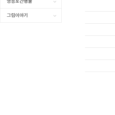
영등포간행물
청양군
재난·안전시
빗물펌프장 현
그림이야기
부여군
양수기 사용방
영등포통합관
사천시
풍수해·지진
당진군
구민생활안전
영광군
평창군