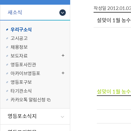
폐업신고원스
타기관소식
영등포상징물
기타복지
작성일
2012.01.0
고향사랑기부
새소식
편리한 민원제
카카오톡 알
영등포통계
복지시설 및 
기부하기
설맞이 1월 농
체류지변경및
영등포구 수
복지도움
우리구소식
화요 저녁 민
맞춤형복지행
고시공고
구술 및 전화 
국가자격응시
채용정보
민원실 실시간
청년 오운완 
보도자료
재난
적극
영등포사진관
아카이브영등포
제도소개
재난상황알림
영등포구보
적극행정 지
민방위
타기관소식
설맞이 1월 농
소극행정 예방
안전생활상식
카카오톡 알림신청
고성군
적극행정공무
재난유형별 
적극행정 알림
생애주기별 맞
영등포소식지
영암군
안전점검의 날
재난위험신고