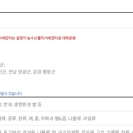
체험장
대금지급정보
공공건축물 석면정보
거보험
수의계약현황
석면해체일정 및 측정정보
장 개방 지원
제안서 평가결과 공개
생활환경 마을지도
규
계약관련서식
커피찌꺼기 재활용사업
행 조회
직거래장터는 설맞이 농수산물직거래장터로 대체운영
공무원사칭사례
가정용 소형감량기 지원사업
산
생활경제
군,
 전남 영광군, 강원 평창군
사업
소비자종합정보
감면사업
착한가격업소
라질수 있습니다.
 센터
서민대부금융
, 한과, 생명환경 쌀 등
상생장터
영등포지역상품권
류, 콩류, 장류, 깨, 꿀, 무화과 쨈&즙, 나물류, 과일류
준점
전통시장 및 상점가
사회적경제기업
, 표고버섯, 견과류, 나물류, 떡, 구기자제품, 잡곡류, 고추, 기름류, 장류,