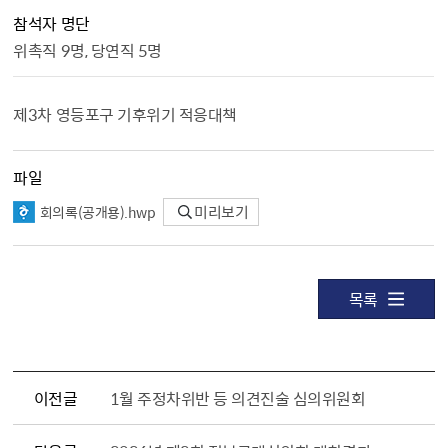
참석자 명단
위촉직 9명, 당연직 5명
제3차 영등포구 기후위기 적응대책
파일
회의록（공개용）.hwp
미리보기
목록
이전글
1월 주정차위반 등 의견진술 심의위원회