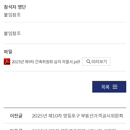
참석자 명단
붙임참조
붙임참조
파일
2025년 제9차 건축위원회 심의 의결서.pdf
미리보기
목록
이전글
2025년 제10차 영등포구 부동산가격공시위원회