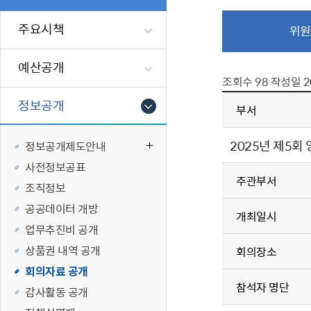
폐업신고원스
타기관소식
영등포상징물
기타복지
고향사랑기부
주요시책
위원
편리한 민원제
카카오톡 알
영등포통계
복지시설 및 
기부하기
체류지변경및
영등포구 수
복지도움
예산공개
화요 저녁 민
맞춤형복지행
조회수
98
작성일
2
구술 및 전화 
국가자격응시
정보공개
부서
민원실 실시간
청년 오운완 
2025년 제5
정보공개제도안내
재난
적극
사전정보공표
주관부서
제도소개
재난상황알림
조직정보
적극행정 지
민방위
공공데이터 개방
개최일시
소극행정 예방
안전생활상식
업무추진비 공개
적극행정공무
재난유형별 
상품권 내역 공개
회의장소
적극행정 알림
생애주기별 맞
회의자료 공개
안전점검의 날
참석자 명단
감사활동 공개
재난위험신고