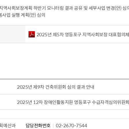
설물
서울영등포 공공주택사업
영등포구 부동
별 지역사회보장계획 하반기 모니터링 결과 공유 및 세부사업 변경(안) 심
봄사업 실행 계획(안) 심의
황
대선제분 일대 도시정비형 재
개업공인중개사
개발사업
법
토지거래허가
문래동도시환경정비사업
제센터
2025년 제5차 영등포구 지역사회보장 대표협의체 
재정비촉진사업
재해보험
주거환경관리사업
보험
서울시 정비사업 정보몽땅
공동주택 관리정보
관리사무소 시스템
공동주택 이행하자보증보험
2025년 제9차 건축위원회 심의 결과 안내
서울도시공간포털
자료실
2025년 12차 장애인활동지원 영등포구 수급자격심의위원
획예산과
담당전화번호
02-2670-7544