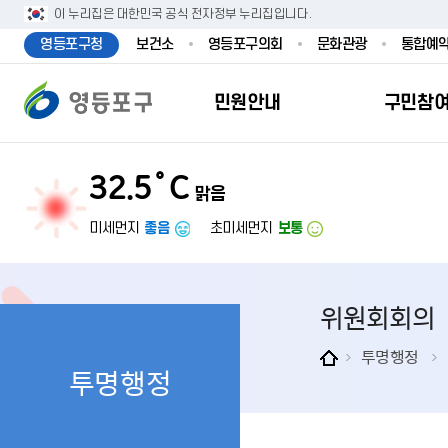
본문 바로가기
주메뉴 바로가기
이 누리집은 대한민국 공식 전자정부 누리집입니다.
영등포구청
보건소
영등포구의회
문화관광
통합예
민원안내
구민참
32.5˚C
맑음
민원안내
구민참여
투명행정
영등포소식
우리구소개
분야별정보
영등
민원
참여
주요
새
복
미세먼지
좋음
초미세먼지
보통
민원서식
구민제안
달라지는 영등
우리구소식
일반현황
맞춤복지서비
자주하는질문
업무계획 및 
고시공고
영등포 인구
기초생활·저
위원회회의
정부24（인
채용정보
영등포구 관
임신출산보육
무인민원발급
보도자료
영등포구 조
아동·청소년
투명행정
투명행정
민원후견인제
영등포사진관
지역특성
노인복지
사전심사청구
아카이브영등
동 명칭 및 지
장애인 복지
고향사
어디서나민원
영등포구보
영등포발자취
여성복지