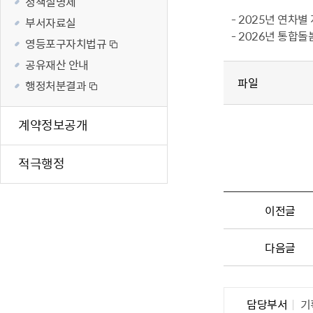
정책실명제
재난·안전시
- 2025년 연차
부서자료실
- 2026년 통합돌
빗물펌프장 현
영등포구자치법규
양수기 사용방
공유재산 안내
영등포통합관
파일
행정처분결과
풍수해·지진
구민생활안전
계약정보공개
적극행정
이전글
다음글
담당부서
기