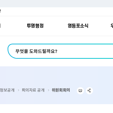
약
여
투명행정
영등포소식
포소개
안내
마당
시책
소식
지
영등포소식지
일자리/교육
분야별민원
칭찬합니다
예산공개
구청안내
영등포간
관내주요
민원신
설문조
정보공
교통
포
스
여권
칭찬합니다
예산서 보기
영등포소식지
조직도
찾아가는 문화강좌
민원상담(국민신
온라인 설문조사
정보공개제도안
홍보자료
교육시설
버스전용차로안
평가
소득
가족관계등록
결산서 보기
어린이소식지
업무찾기
영등포구 강사뱅크
부정불량식품
사전정보공표
기록자료
문화시설
공영주차장
터넷발급민원）
내지도
전입자 맞춤 안내서비스
재정공시
시니어소식지
찾아오시는길
채용정보
환경신문고
조직정보
체육시설
공유주차
기
직변천사
세무
중기지방재정계획
다문화소식지
동주민센터
장애인일자리정보
공익신고
공공데이터 개방
복지시설
대중교통안내
정보공개
회의자료 공개
위원회회의
부동산/지적
기금운용계획
영등포소식지 광고신청
통합 신청사 소개
예산낭비신고센
업무추진비 공개
공유시설
자전거보관대
제
포
명 유래
청소
세입·세출예산 운용현황
규제개혁신고센
상품권 내역 공
교통유발부담금
랑기부제
환경
주민참여예산
회의자료 공개
기업체 교통수요