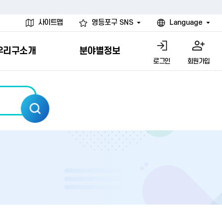
사이트맵
영등포구 SNS
Language
우리구소개
분야별정보
로그인
회원가입
행물
시설
고
사
개
청년 행정체험단
행정서비스헌장
계약정보공개
친선결연도시
그림이야기
환경
문고)
내
내
헌장제
신청안내
계약참여 절차안내
카드뉴스
국내
환경소식
헌장운영현황
신청하기
부서별 발주분야
국외
영등포환경현황
공통이행기준
신청확인
입찰공고
우호협력도시
오존발령안내
개별이행기준
개찰결과
친선도시 할인혜택
먼지예보경보제
터
연간발주계획
미세먼지 비상저감 조치
터
개
전체계약정보
에코마일리지
관리 안내
하도급계약정보
청소민원