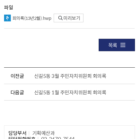
파일
회의록(13년2월).hwp
미리보기
목록
이전글
신길5동 3월 주민자치위원회 회의록
다음글
신길5동 1월 주민자치위원회 회의록
담당자 정보1
담당부서
기획예산과
담당전화번호
02-2670-7544