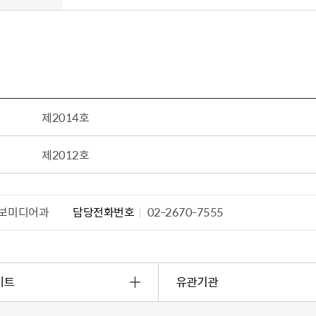
설물
서울영등포 공공주택사업
영등포구 부동
황
대선제분 일대 도시정비형 재
개업공인중개사
개발사업
법
토지거래허가
문래동도시환경정비사업
제센터
재정비촉진사업
재해보험
주거환경관리사업
제2014호
보험
서울시 정비사업 정보몽땅
제2012호
공동주택 관리정보
관리사무소 시스템
공동주택 이행하자보증보험
보미디어과
담당전화번호
02-2670-7555
서울도시공간포털
자료실
이트
유관기관