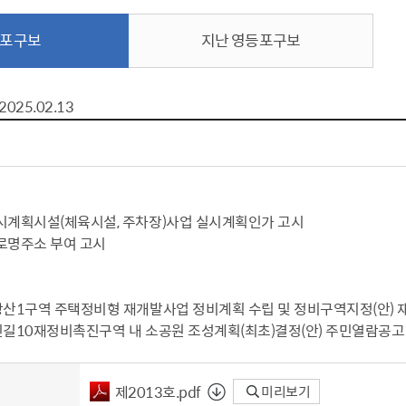
톱서비스
건축/주택
주민참여방
감사활동 공개
자전거 교통안전
제 안내
포구보
지난 영등포구보
도
림신청
단체
차량/주차/도로
보조사업 공시
정책실명제
영등포구민 자전
거소이전신고
상실적
부서자료실
건축물 부설주차
사업
원처리
정책자
영등포구자치법
2025.02.13
자동차 무보험 운
신청 민원
료지원
공유재산 안내
 대기현황
프로젝트
행정처분결과
/안전
행정
도시/주택
부동
도시계획시설(체육시설, 주차장)사업 실시계획인가 고시
재개발
도로명주소 부여
도로명주소 부여 고시
원제도
재건축
청년 중개보수 
재개발·재건축 상담센터
불법중개행위신고
 당산1구역 주택정비형 재개발사업 정비계획 수립 및 정비구역지정(안) 
원 주민추천
행동요령
지역주택조합
전월세정보마당
 신길10재정비촉진구역 내 소공원 조성계획(최초)결정(안) 주민열람공고
춤 안전교육
소규모주택정비사업
토지등급열람
지구단위계획
영등포구 측량기
제2013호.pdf
미리보기
2040도시기본계획
바뀐지번 찾기