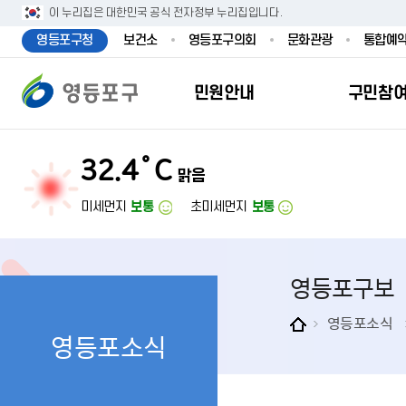
본문 바로가기
주메뉴 바로가기
이 누리집은 대한민국 공식 전자정부 누리집입니다.
영등포구청
보건소
영등포구의회
문화관광
통합예
민원안내
구민참
32.4˚C
맑음
민원안내
구민참여
투명행정
영등포소식
우리구소개
분야별정보
영등
민원
참여
주요
새
복
미세먼지
보통
초미세먼지
보통
민원서식
구민제안
달라지는 영등
우리구소식
일반현황
맞춤복지서비
자주하는질문
업무계획 및 
고시공고
영등포 인구
기초생활·저
영등포구보
정부24（인
채용정보
영등포구 관
임신출산보육
무인민원발급
보도자료
영등포구 조
아동·청소년
영등포소식
영등포소식
민원후견인제
영등포사진관
지역특성
노인복지
사전심사청구
아카이브영등
동 명칭 및 지
장애인 복지
고향사
어디서나민원
영등포구보
영등포발자취
여성복지