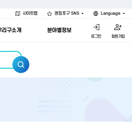
사이트맵
영등포구 SNS
Language
우리구소개
분야별정보
로그인
회원가입
행물
시설
고
사
개
청년 행정체험단
행정서비스헌장
계약정보공개
친선결연도시
그림이야기
환경
문고)
내
내
헌장제
신청안내
계약참여 절차안내
카드뉴스
국내
환경소식
헌장운영현황
신청하기
부서별 발주분야
국외
영등포환경현황
공통이행기준
신청확인
입찰공고
우호협력도시
오존발령안내
개별이행기준
개찰결과
친선도시 할인혜택
먼지예보경보제
터
연간발주계획
미세먼지 비상저감 조치
터
개
전체계약정보
에코마일리지
관리 안내
하도급계약정보
청소민원