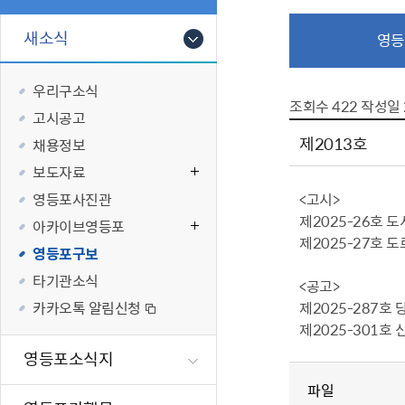
폐업신고원스
타기관소식
영등포상징물
기타복지
고향사랑기부
새소식
영등
편리한 민원제
카카오톡 알
영등포통계
복지시설 및 
기부하기
체류지변경및
영등포구 수
복지도움
우리구소식
화요 저녁 민
맞춤형복지행
조회수
422
작성일
고시공고
구술 및 전화 
국가자격응시
제2013호
채용정보
민원실 실시간
청년 오운완 
보도자료
재난
적극
영등포사진관
<고시>
제2025-26호 
아카이브영등포
제도소개
재난상황알림
제2025-27호 
영등포구보
적극행정 지
민방위
타기관소식
<공고>
소극행정 예방
안전생활상식
카카오톡 알림신청
제2025-287호
적극행정공무
재난유형별 
제2025-301호
적극행정 알림
생애주기별 맞
영등포소식지
안전점검의 날
파일
재난위험신고