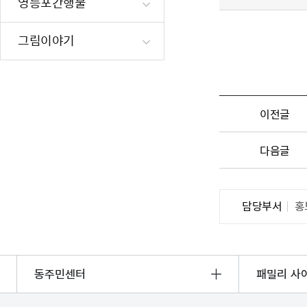
영등포간행물
재난·안전시
빗물펌프장 현
그림이야기
양수기 사용방
영등포통합관
풍수해·지진
이전글
구민생활안전
다음글
담당부서
홍
동주민센터
패밀리 사