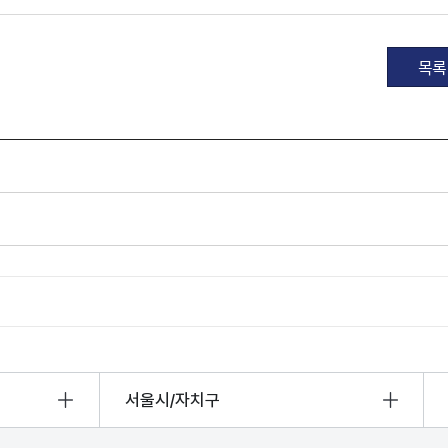
산정보광장
중소기업 창업지원센터 운영
 자율점검
중소기업지원
목록
공장 현황
맞춤형입찰정보
담배소매인 지정 사전컨설팅
서울시/자치구