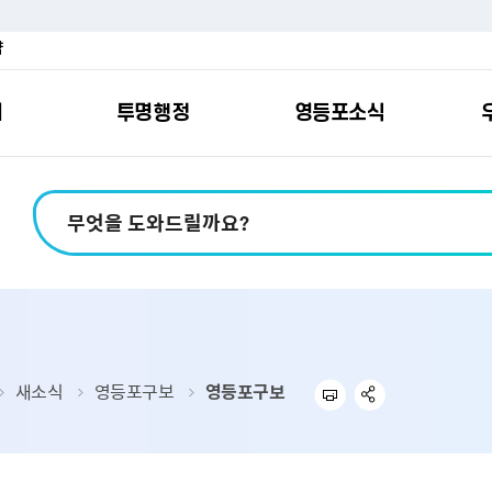
약
여
투명행정
영등포소식
포소개
안내
마당
시책
소식
지
영등포소식지
일자리/교육
분야별민원
칭찬합니다
예산공개
구청안내
영등포간
관내주요
민원신
설문조
정보공
교통
포
스
여권
칭찬합니다
예산서 보기
영등포소식지
조직도
찾아가는 문화강좌
민원상담(국민신
온라인 설문조사
정보공개제도안
홍보자료
교육시설
버스전용차로안
평가
소득
가족관계등록
결산서 보기
어린이소식지
업무찾기
영등포구 강사뱅크
부정불량식품
사전정보공표
기록자료
문화시설
공영주차장
터넷발급민원）
내지도
전입자 맞춤 안내서비스
재정공시
시니어소식지
찾아오시는길
채용정보
환경신문고
조직정보
체육시설
공유주차
기
직변천사
세무
중기지방재정계획
다문화소식지
동주민센터
장애인일자리정보
공익신고
공공데이터 개방
복지시설
대중교통안내
새소식
영등포구보
영등포구보
부동산/지적
기금운용계획
영등포소식지 광고신청
통합 신청사 소개
예산낭비신고센
업무추진비 공개
공유시설
자전거보관대
제
포
명 유래
청소
세입·세출예산 운용현황
규제개혁신고센
상품권 내역 공
교통유발부담금
랑기부제
환경
주민참여예산
회의자료 공개
기업체 교통수요