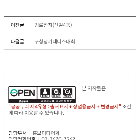
이전글
경로잔치(신길4동)
다음글
구청장기테니스대회
공공누리 공공저작물
본 저작물은
"공공누리 제4유형 : 출처표시 + 상업용금지 + 변경금지"
조건
에 따라 이용할 수 있습니다.
담당자 정보1
담당부서
홍보미디어과
담당전화번호
02-2670-7562