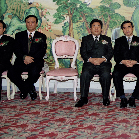
설물
서울영등포 공공주택사업
영등포구 부동
황
대선제분 일대 도시정비형 재
개업공인중개사
개발사업
법
토지거래허가
문래동도시환경정비사업
제센터
재정비촉진사업
재해보험
주거환경관리사업
보험
서울시 정비사업 정보몽땅
공동주택 관리정보
관리사무소 시스템
공동주택 이행하자보증보험
서울도시공간포털
자료실