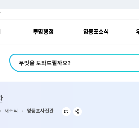
약
여
투명행정
영등포소식
포소개
안내
마당
시책
소식
지
영등포소식지
일자리/교육
분야별민원
칭찬합니다
예산공개
구청안내
영등포간
관내주요
민원신
설문조
정보공
교통
포
스
여권
칭찬합니다
예산서 보기
영등포소식지
조직도
찾아가는 문화강좌
민원상담(국민신
온라인 설문조사
정보공개제도안
홍보자료
교육시설
버스전용차로안
평가
소득
가족관계등록
결산서 보기
어린이소식지
업무찾기
영등포구 강사뱅크
부정불량식품
사전정보공표
기록자료
문화시설
공영주차장
관
터넷발급민원）
내지도
전입자 맞춤 안내서비스
재정공시
시니어소식지
찾아오시는길
채용정보
환경신문고
조직정보
체육시설
공유주차
기
직변천사
세무
중기지방재정계획
다문화소식지
동주민센터
장애인일자리정보
공익신고
공공데이터 개방
복지시설
대중교통안내
새소식
영등포사진관
부동산/지적
기금운용계획
영등포소식지 광고신청
통합 신청사 소개
예산낭비신고센
업무추진비 공개
공유시설
자전거보관대
제
포
명 유래
청소
세입·세출예산 운용현황
규제개혁신고센
상품권 내역 공
교통유발부담금
랑기부제
환경
주민참여예산
회의자료 공개
기업체 교통수요