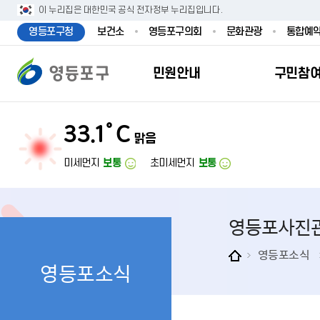
본문 바로가기
주메뉴 바로가기
이 누리집은 대한민국 공식 전자정부 누리집입니다.
영등포구청
보건소
영등포구의회
문화관광
통합예
민원안내
구민참
33.1˚C
맑음
민원안내
구민참여
투명행정
영등포소식
우리구소개
분야별정보
영등
민원
참여
주요
새
복
미세먼지
보통
초미세먼지
보통
민원서식
구민제안
달라지는 영등
우리구소식
일반현황
맞춤복지서비
자주하는질문
업무계획 및 
고시공고
영등포 인구
기초생활·저
영등포사진
정부24（인
채용정보
영등포구 관
임신출산보육
무인민원발급
보도자료
영등포구 조
아동·청소년
영등포소식
영등포소식
민원후견인제
영등포사진관
지역특성
노인복지
사전심사청구
아카이브영등
동 명칭 및 지
장애인 복지
고향사
어디서나민원
영등포구보
영등포발자취
여성복지