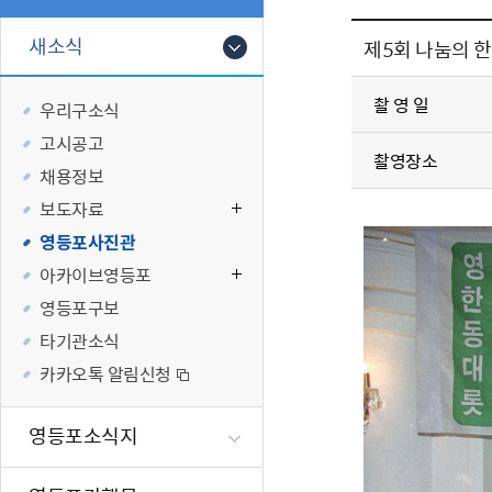
폐업신고원스
타기관소식
영등포상징물
기타복지
고향사랑기부
새소식
제5회 나눔의 
편리한 민원제
카카오톡 알
영등포통계
복지시설 및 
기부하기
체류지변경및
영등포구 수
복지도움
촬 영 일
우리구소식
화요 저녁 민
맞춤형복지행
고시공고
구술 및 전화 
국가자격응시
촬영장소
채용정보
민원실 실시간
청년 오운완 
보도자료
재난
적극
영등포사진관
아카이브영등포
제도소개
재난상황알림
영등포구보
적극행정 지
민방위
타기관소식
소극행정 예방
안전생활상식
카카오톡 알림신청
적극행정공무
재난유형별 
적극행정 알림
생애주기별 맞
영등포소식지
안전점검의 날
재난위험신고