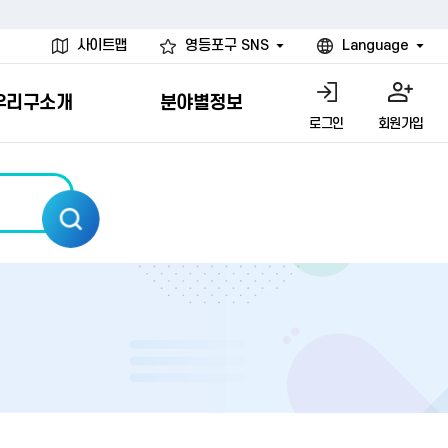
사이트맵
영등포구 SNS
Language
우리구소개
분야별정보
로그인
회원가입
행물
시설
고
사
개
청년 행정체험단
행정서비스헌장
계약정보공개
친선결연도시
그림이야기
환경
문고)
내
내
헌장제
신청안내
계약참여 절차안내
카드뉴스
국내
환경소식
헌장운영현황
신청하기
부서별 발주분야
국외
영등포환경현황
공통이행기준
신청확인
입찰공고
우호협력도시
오존발령안내
개별이행기준
개찰결과
친선도시 할인혜택
먼지예보경보제
터
연간발주계획
미세먼지 비상저감 조치
터
개
전체계약정보
에코마일리지
관리 안내
하도급계약정보
청소민원