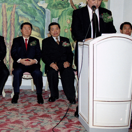
산정보광장
중소기업 창업지원센터 운영
 자율점검
중소기업지원
공장 현황
맞춤형입찰정보
담배소매인 지정 사전컨설팅