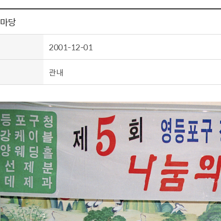
톱서비스
건축/주택
주민참여방
감사활동 공개
자전거 교통안전
제 안내
한마당
도
림신청
단체
차량/주차/도로
보조사업 공시
정책실명제
영등포구민 자전
거소이전신고
상실적
부서자료실
건축물 부설주차
2001-12-01
사업
원처리
정책자
영등포구자치법
자동차 무보험 운
신청 민원
료지원
공유재산 안내
관내
 대기현황
프로젝트
행정처분결과
/안전
행정
도시/주택
부동
재개발
도로명주소 부여
원제도
재건축
청년 중개보수 
재개발·재건축 상담센터
불법중개행위신고
원 주민추천
행동요령
지역주택조합
전월세정보마당
춤 안전교육
소규모주택정비사업
토지등급열람
지구단위계획
영등포구 측량기
2040도시기본계획
바뀐지번 찾기