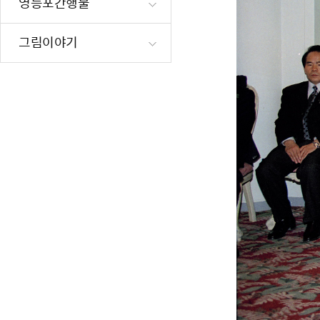
영등포간행물
재난·안전시
빗물펌프장 현
그림이야기
양수기 사용방
영등포통합관
풍수해·지진
구민생활안전