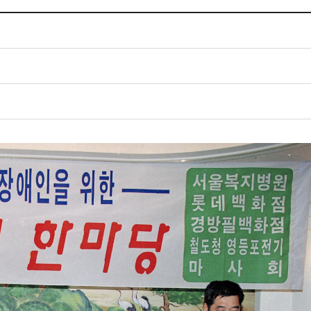
체험장
대금지급정보
공공건축물 석면정보
거보험
수의계약현황
석면해체일정 및 측정정보
장 개방 지원
제안서 평가결과 공개
생활환경 마을지도
규
계약관련서식
커피찌꺼기 재활용사업
행 조회
공무원사칭사례
가정용 소형감량기 지원사업
산
생활경제
사업
소비자종합정보
감면사업
착한가격업소
 센터
서민대부금융
상생장터
영등포지역상품권
준점
전통시장 및 상점가
사회적경제기업