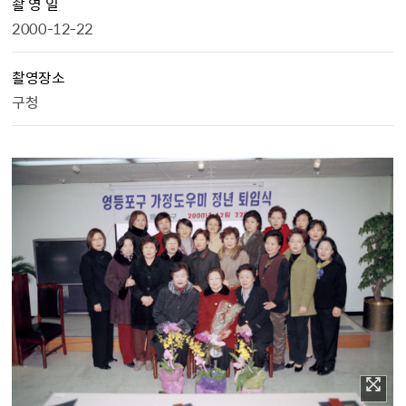
촬 영 일
2000-12-22
촬영장소
구청