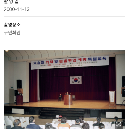
촬 영 일
2000-11-13
촬영장소
구민회관