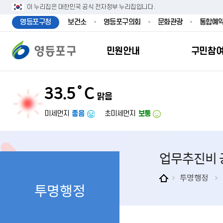
본문 바로가기
주메뉴 바로가기
이 누리집은 대한민국 공식 전자정부 누리집입니다.
영등포구청
보건소
영등포구의회
문화관광
통합예
민원안내
구민참
33.5˚C
맑음
민원안내
구민참여
투명행정
영등포소식
우리구소개
분야별정보
영등
민원
참여
주요
새
복
미세먼지
좋음
초미세먼지
보통
민원서식
구민제안
달라지는 영등
우리구소식
일반현황
맞춤복지서비
자주하는질문
업무계획 및 
고시공고
영등포 인구
기초생활·저
업무추진비 
정부24（인
채용정보
영등포구 관
임신출산보육
무인민원발급
보도자료
영등포구 조
아동·청소년
투명행정
투명행정
민원후견인제
영등포사진관
지역특성
노인복지
사전심사청구
아카이브영등
동 명칭 및 지
장애인 복지
고향사
어디서나민원
영등포구보
영등포발자취
여성복지