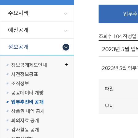
폐업신고원스
타기관소식
영등포상징물
기타복지
고향사랑기부
주요시책
업무추
편리한 민원제
카카오톡 알
영등포통계
복지시설 및 
기부하기
체류지변경및
영등포구 수
복지도움
예산공개
화요 저녁 민
맞춤형복지행
조회수
104
작성일
구술 및 전화 
국가자격응시
정보공개
2023년 5월 
민원실 실시간
청년 오운완 
정보공개제도안내
재난
적극
2023년 5월 업
사전정보공표
제도소개
재난상황알림
조직정보
파일
적극행정 지
민방위
공공데이터 개방
소극행정 예방
안전생활상식
업무추진비 공개
부서
적극행정공무
재난유형별 
상품권 내역 공개
적극행정 알림
생애주기별 맞
회의자료 공개
안전점검의 날
감사활동 공개
재난위험신고