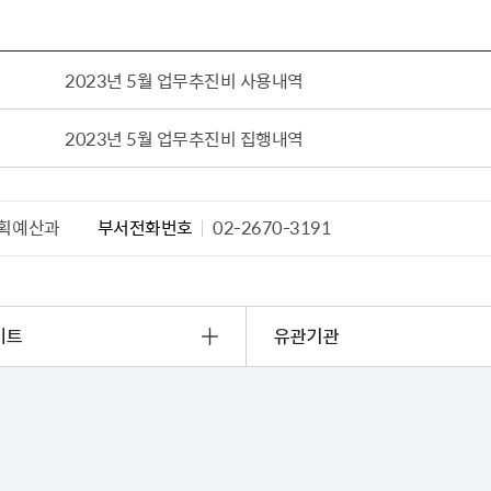
설물
서울영등포 공공주택사업
영등포구 부동
황
대선제분 일대 도시정비형 재
개업공인중개사
2023년 5월 업무추진비 사용내역
개발사업
법
토지거래허가
문래동도시환경정비사업
제센터
2023년 5월 업무추진비 집행내역
재정비촉진사업
재해보험
주거환경관리사업
보험
서울시 정비사업 정보몽땅
획예산과
부서전화번호
02-2670-3191
공동주택 관리정보
관리사무소 시스템
공동주택 이행하자보증보험
서울도시공간포털
이트
유관기관
자료실