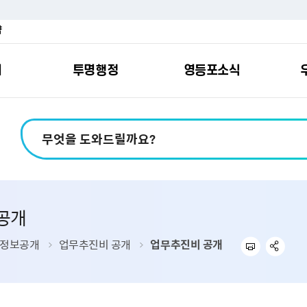
약
여
투명행정
영등포소식
포소개
안내
마당
시책
소식
지
영등포소식지
일자리/교육
분야별민원
칭찬합니다
예산공개
구청안내
영등포간
관내주요
민원신
설문조
정보공
교통
포
스
여권
칭찬합니다
예산서 보기
영등포소식지
조직도
찾아가는 문화강좌
민원상담(국민신
온라인 설문조사
정보공개제도안
홍보자료
교육시설
버스전용차로안
평가
소득
가족관계등록
결산서 보기
어린이소식지
업무찾기
영등포구 강사뱅크
부정불량식품
사전정보공표
기록자료
문화시설
공영주차장
공개
터넷발급민원）
내지도
전입자 맞춤 안내서비스
재정공시
시니어소식지
찾아오시는길
채용정보
환경신문고
조직정보
체육시설
공유주차
기
직변천사
세무
중기지방재정계획
다문화소식지
동주민센터
장애인일자리정보
공익신고
공공데이터 개방
복지시설
대중교통안내
정보공개
업무추진비 공개
업무추진비 공개
부동산/지적
기금운용계획
영등포소식지 광고신청
통합 신청사 소개
예산낭비신고센
업무추진비 공개
공유시설
자전거보관대
제
포
명 유래
청소
세입·세출예산 운용현황
규제개혁신고센
상품권 내역 공
교통유발부담금
랑기부제
환경
주민참여예산
회의자료 공개
기업체 교통수요