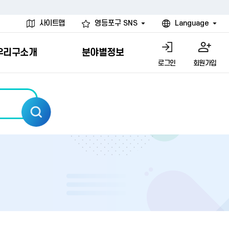
사이트맵
영등포구 SNS
Language
우리구소개
분야별정보
로그인
회원가입
행물
시설
고
사
개
청년 행정체험단
행정서비스헌장
계약정보공개
친선결연도시
그림이야기
환경
문고)
내
내
헌장제
신청안내
계약참여 절차안내
카드뉴스
국내
환경소식
헌장운영현황
신청하기
부서별 발주분야
국외
영등포환경현황
공통이행기준
신청확인
입찰공고
우호협력도시
오존발령안내
개별이행기준
개찰결과
친선도시 할인혜택
먼지예보경보제
터
연간발주계획
미세먼지 비상저감 조치
터
개
전체계약정보
에코마일리지
관리 안내
하도급계약정보
청소민원