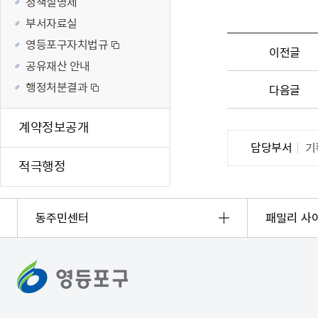
정책실명제
재난·안전시
부서자료실
빗물펌프장 현
영등포구자치법규
이전글
양수기 사용방
공유재산 안내
영등포통합관
행정처분결과
다음글
풍수해·지진
구민생활안전
계약정보공개
담당부서
기
적극행정
동주민센터
패밀리 사