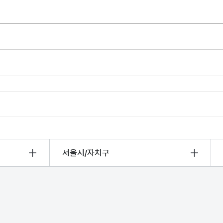
산정보광장
중소기업 창업지원센터 운영
 자율점검
중소기업지원
공장 현황
맞춤형입찰정보
담배소매인 지정 사전컨설팅
서울시/자치구