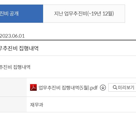
톱서비스
건축/주택
주민참여방
감사활동 공개
자전거 교통안전
제 안내
진비 공개
지난 업무추진비(~19년 12월)
도
림신청
단체
차량/주차/도로
보조사업 공시
정책실명제
영등포구민 자전
거소이전신고
상실적
부서자료실
건축물 부설주차
사업
원처리
정책자
영등포구자치법
2023.06.01
자동차 무보험 운
신청 민원
료지원
공유재산 안내
업무추진비 집행내역
 대기현황
프로젝트
행정처분결과
/안전
행정
도시/주택
부동
무추진비 집행내역
재개발
도로명주소 부여
업무추진비 집행내역（5월）.pdf
미리보기
원제도
재건축
청년 중개보수 
재개발·재건축 상담센터
불법중개행위신고
재무과
원 주민추천
행동요령
지역주택조합
전월세정보마당
춤 안전교육
소규모주택정비사업
토지등급열람
지구단위계획
영등포구 측량기
2040도시기본계획
바뀐지번 찾기