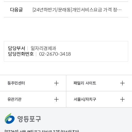
다음글
[24년하반기/문래동]개인서비스요금 가격 정보 안내
담당자 정보1
담당부서
일자리경제과
담당전화번호
02-2670-3418
동주민센터
패밀리 사이트
유관기관
서울시/자치구
[07260] 서울 영등포구 당산로 123 (당산동3가)