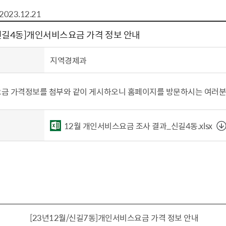
톱서비스
건축/주택
주민참여방
감사활동 공개
자전거 교통안전
2023.12.21
제 안내
도
림신청
단체
차량/주차/도로
보조사업 공시
정책실명제
영등포구민 자전
대신길4동]개인서비스요금 가격 정보 안내
거소이전신고
상실적
부서자료실
건축물 부설주차
사업
원처리
정책자
영등포구자치법
지역경제과
자동차 무보험 운
신청 민원
료지원
공유재산 안내
 대기현황
프로젝트
행정처분결과
금 가격정보를 첨부와 같이 게시하오니 홈페이지를 방문하시는 여러분
/안전
행정
도시/주택
부동
12월 개인서비스요금 조사 결과_신길4동.xlsx
재개발
도로명주소 부여
원제도
재건축
청년 중개보수 
재개발·재건축 상담센터
불법중개행위신고
원 주민추천
행동요령
지역주택조합
전월세정보마당
춤 안전교육
소규모주택정비사업
토지등급열람
지구단위계획
영등포구 측량기
[23년12월/신길7동]개인서비스요금 가격 정보 안내
2040도시기본계획
바뀐지번 찾기