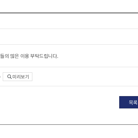
체험장
대금지급정보
공공건축물 석면정보
거보험
수의계약현황
석면해체일정 및 측정정보
장 개방 지원
제안서 평가결과 공개
생활환경 마을지도
규
계약관련서식
커피찌꺼기 재활용사업
행 조회
공무원사칭사례
가정용 소형감량기 지원사업
들의 많은 이용 부탁드립니다.
산
생활경제
미리보기
사업
소비자종합정보
감면사업
착한가격업소
 센터
서민대부금융
목록
상생장터
영등포지역상품권
준점
전통시장 및 상점가
사회적경제기업